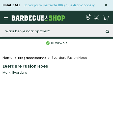
FINAL SALE
Scoor jouw perfecte BBQ nu extra voordelig
Zoeken
10
winkels
Home
Everdure Fusion Hoes
BBQ accessoires
Everdure Fusion Hoes
Merk:
Everdure