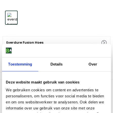
Everdure Fusion Hoes
49
,
-
Toestemming
Details
Over
Niet op voorraad
Deze website maakt gebruik van cookies
Productomschrijving
We gebruiken cookies om content en advertenties te
Bescherm jouw Everdure Fusion tegen alle weersinvloeden. De
personaliseren, om functies voor social media te bieden
hoes is lichtgewicht, UV resistent en waterproof. De hoes is af te
en om ons websiteverkeer te analyseren. Ook delen we
sluiten door middel van klittenband en komt tot aan de grond,
informatie over uw gebruik van onze site met onze
zodat ook het onderstel beschermd is.