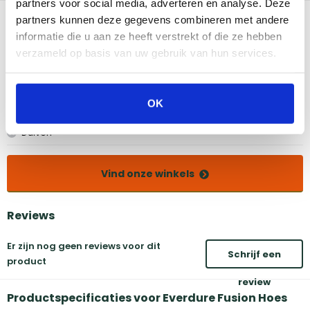
partners voor social media, adverteren en analyse. Deze
Bekijk dit product in onze winkels
partners kunnen deze gegevens combineren met andere
informatie die u aan ze heeft verstrekt of die ze hebben
verzameld op basis van uw gebruik van hun services.
Amsterdam
Eindhoven
Breda
Groningen
Den Bosch
Naarden
OK
Doetinchem
Utrecht
Duiven
Vind onze winkels
Reviews
Er zijn nog geen reviews voor dit
Schrijf een
product
review
Productspecificaties voor Everdure Fusion Hoes