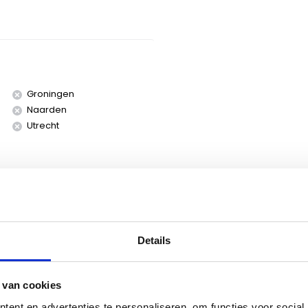
Groningen
Naarden
Utrecht
Details
korting
op dit product. Vraag
al en ontvang een mooie
 van cookies
ent en advertenties te personaliseren, om functies voor social
en