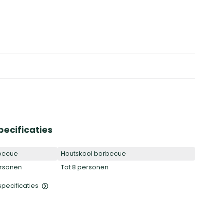
pecificaties
becue
Houtskool barbecue
ersonen
Tot 8 personen
 specificaties