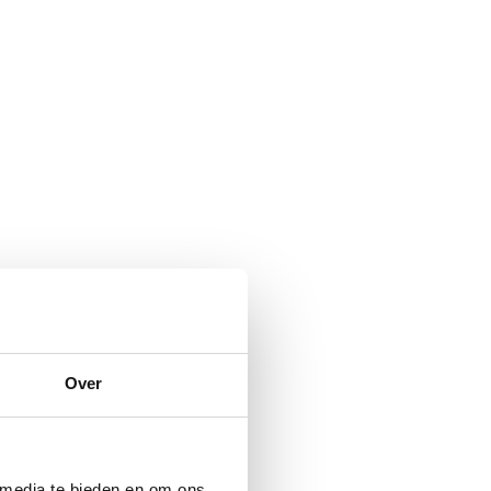
Over
 media te bieden en om ons