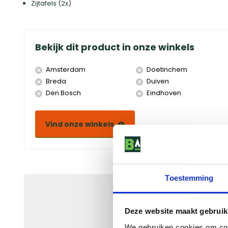
Zijtafels (2x)
Bekijk dit product in onze winkels
Amsterdam
Doetinchem
Breda
Duiven
Den Bosch
Eindhoven
Vind onze winkels
Toestemming
Ontvang
gegarandeerd 
naar jouw persoonlijke de
korting!
Deze website maakt gebruik
We gebruiken cookies om cont
Bekijk de actievoorwaard