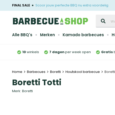
FINAL SALE
Scoor jouw perfecte BBQ nu extra voordelig
Zoeken
Alle BBQ's
Merken
Kamado barbecues
H
10
winkels
7 dagen
per week open
Gratis
Home
Barbecues
Boretti
Houtskool barbecue
Boretti
Boretti Totti
Merk:
Boretti