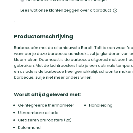
Lees wat onze klanten zeggen over dit product
Productomschrijving
Barbecueën met de allernieuwste Boretti Totti is een waar fee
wanneer je deze barbecue aansteekt, zul je glunderen van oor
klaarmaken. Daarnaast is de barbecue uitgerust met een houd
gebruiken. Met de luchtroosters heb je een optimale tempe
en aslade is de barbecue heel gemakkelijk schoon te make
barbecue, zul je niet meer anders willen.
Wordt altijd geleverd met:
Geïntegreerde thermometer
Handleiding
Uitneembare aslade
Gietijzeren grillroosters (2x)
Kolenmand