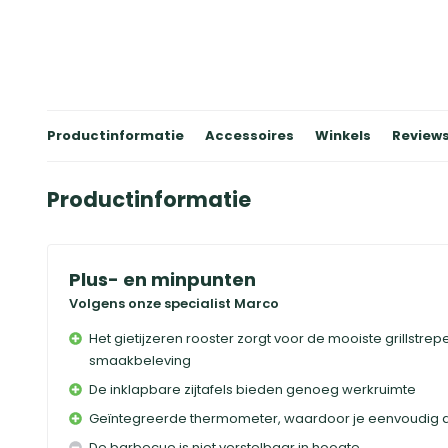
Productinformatie
Accessoires
Winkels
Review
Productinformatie
Plus- en minpunten
Volgens onze specialist Marco
Het gietijzeren rooster zorgt voor de mooiste grillstre
smaakbeleving
De inklapbare zijtafels bieden genoeg werkruimte
Geïntegreerde thermometer, waardoor je eenvoudig de
De barbecue is niet verstelbaar in hoogte