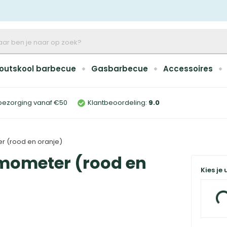
outskool barbecue
Gasbarbecue
Accessoires
bezorging vanaf €50
Klantbeoordeling:
9
.0
r (rood en oranje)
rmometer (rood en
Kies je 