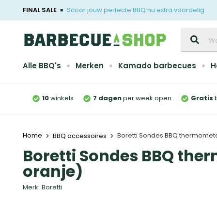
FINAL SALE
Scoor jouw perfecte BBQ nu extra voordelig
Zoeken
Alle BBQ's
Merken
Kamado barbecues
H
10
winkels
7 dagen
per week open
Gratis
Home
Boretti Sondes BBQ thermomete
BBQ accessoires
Boretti Sondes BBQ the
oranje)
Merk:
Boretti