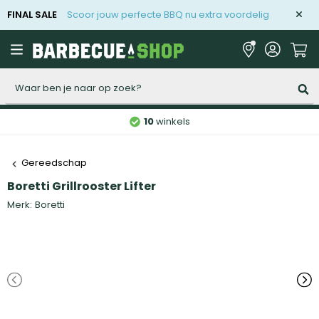
FINAL SALE
Scoor jouw perfecte BBQ nu extra voordelig
Zoeken
10
winkels
Gereedschap
Boretti Grillrooster Lifter
Merk:
Boretti