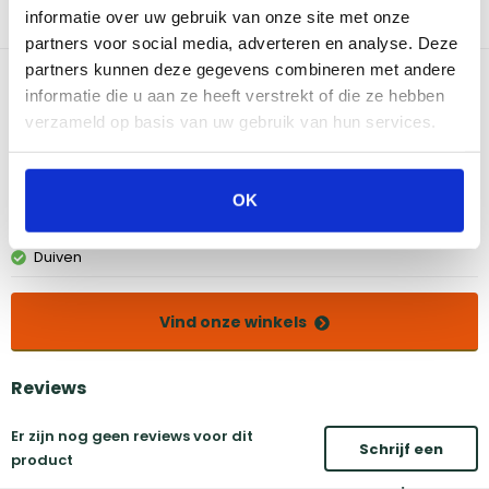
van Boretti, draai de lifter een kwartslag en verwijder op een
informatie over uw gebruik van onze site met onze
veilige manier jouw rooster.
partners voor social media, adverteren en analyse. Deze
partners kunnen deze gegevens combineren met andere
Bekijk dit product in onze winkels
informatie die u aan ze heeft verstrekt of die ze hebben
verzameld op basis van uw gebruik van hun services.
Amsterdam
Eindhoven
Breda
Groningen
OK
Den Bosch
Naarden
Doetinchem
Utrecht
Duiven
Vind onze winkels
Reviews
Er zijn nog geen reviews voor dit
Schrijf een
product