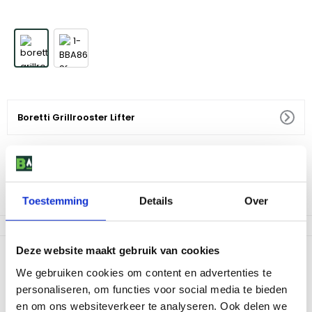
Boretti Grillrooster Lifter
29
,
95
Kies zelf je bezorgdag
Af te halen in 9 winkels
Toestemming
Details
Over
Deze website maakt gebruik van cookies
Productomschrijving
We gebruiken cookies om content en advertenties te
Met de Boretti Grillrooster Lifter til je eenvoudig en veilig jouw
personaliseren, om functies voor social media te bieden
barbecue rooster op. Het handvat beschermt jouw handen tegen
en om ons websiteverkeer te analyseren. Ook delen we
de hitte van de barbecue. De Lifter is geschikt voor alle roosters