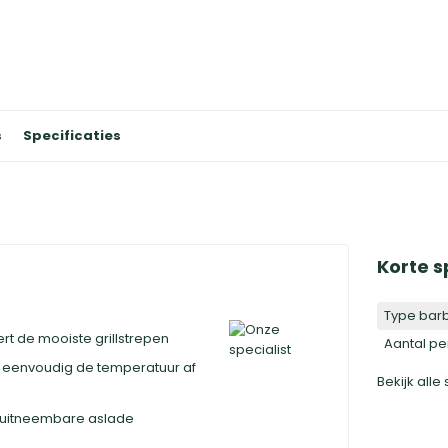
s
Specificaties
Korte s
Type bar
ert de mooiste grillstrepen
Aantal p
 eenvoudig de temperatuur af
Bekijk alle
 uitneembare aslade