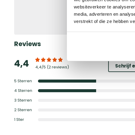
Ontvang
gegarandeerd 
naar jouw persoonlijke de
websiteverkeer te analyseren
korting!
media, adverteren en analys
verstrekt of die ze hebben v
Bekijk de actievoorwaard
Reviews
4,4
Schrijf 
4,4
/5 (
2 reviews
)
5
Sterren
4
Sterren
3
Sterren
2
Sterren
1
Ster