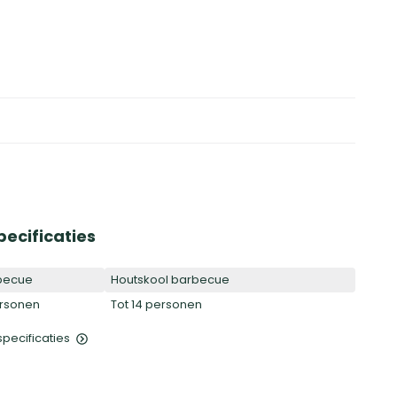
pecificaties
becue
Houtskool barbecue
ersonen
Tot 14 personen
 specificaties