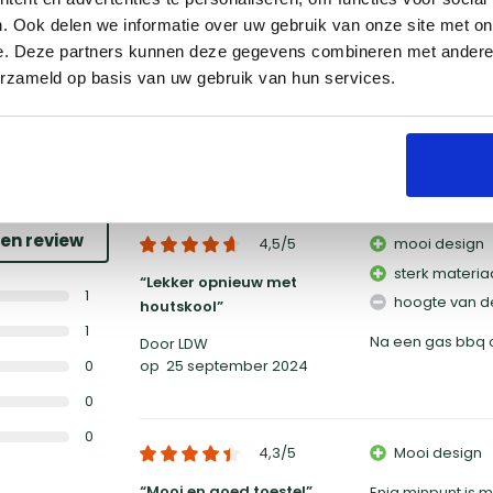
korting
op dit product. Vraag
al en ontvang een mooie
. Ook delen we informatie over uw gebruik van onze site met on
e. Deze partners kunnen deze gegevens combineren met andere i
erzameld op basis van uw gebruik van hun services.
en
een review
4,5
/5
mooi design
sterk materia
Lekker opnieuw met
1
hoogte van de
houtskool
1
Na een gas bbq o
Door LDW
0
op
25 september 2024
0
0
4,3
/5
Mooi design
Mooi en goed toestel
Enig minpunt is m