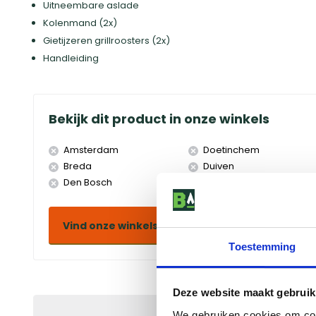
Uitneembare aslade
Kolenmand (2x)
Gietijzeren grillroosters (2x)
Handleiding
Bekijk dit product in onze winkels
Amsterdam
Doetinchem
Breda
Duiven
Den Bosch
Eindhoven
Vind onze winkels
Toestemming
Deze website maakt gebruik
We gebruiken cookies om cont