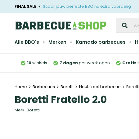
FINAL SALE
Scoor jouw perfecte BBQ nu extra voordelig
Zoeken
Alle BBQ's
Merken
Kamado barbecues
H
10
winkels
7 dagen
per week open
Gratis
Home
Barbecues
Boretti
Houtskool barbecue
Boretti
Boretti Fratello 2.0
Merk:
Boretti