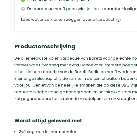
De barbecue heeft geen wieltjes en is daardoor lastige
Lees wat onze klanten zeggen over dit product
Productomschrijving
De allernieuwste kolenbarbecue van Boretti voor de echte hout
vernieuwde uitvoering met extra lucttoevoer, sterkere poeder
is het kleinere broertje van de Boretti Barilo en heeft weder
kleiner gezelschap of is de ruimte in uw tuin of balkon beperk
voor jou. Geniet van de heerlijke smaken die op deze BBQ vrijk
robuuste hittebestendige handgrepen en het strakke staal me
zal gegarandeerd het stralende middelpunt zijn en vraagt 
Wordt altijd geleverd met:
Geïntegreerde thermometer