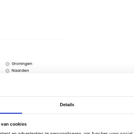
Groningen
Naarden
Utrecht
Details
 van cookies
ent en advertenties te personaliseren, om functies voor social