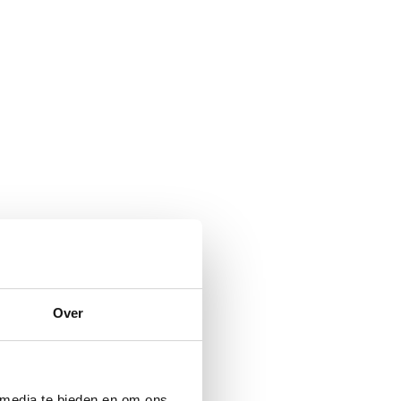
Over
 media te bieden en om ons