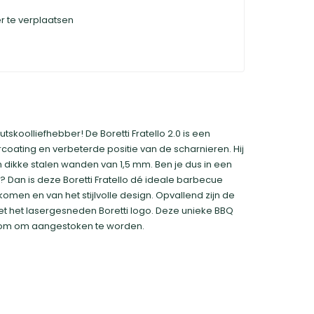
r te verplaatsen
skoolliefhebber! De Boretti Fratello 2.0 is een
coating en verbeterde positie van de scharnieren. Hij
om dikke stalen wanden van 1,5 mm. Ben je dus in een
t? Dan is deze Boretti Fratello dé ideale barbecue
omen en van het stijlvolle design. Opvallend zijn de
t het lasergesneden Boretti logo. Deze unieke BBQ
erom om aangestoken te worden.