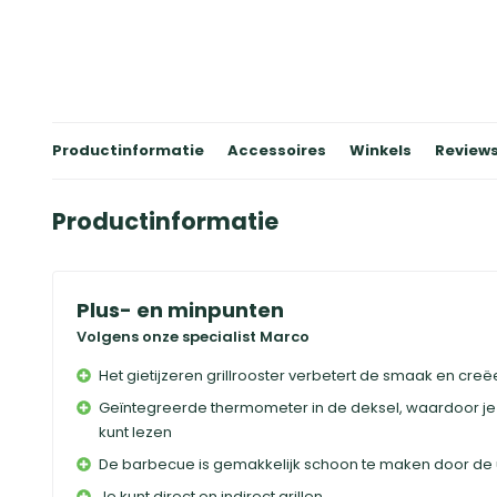
Productinformatie
Accessoires
Winkels
Review
Productinformatie
Plus- en minpunten
Volgens onze specialist Marco
Het gietijzeren grillrooster verbetert de smaak en creë
Geïntegreerde thermometer in de deksel, waardoor je
kunt lezen
De barbecue is gemakkelijk schoon te maken door de
Je kunt direct en indirect grillen