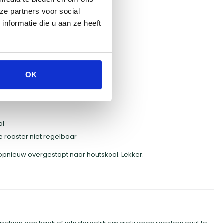
ze partners voor social
nformatie die u aan ze heeft
OK
al
 rooster niet regelbaar
pnieuw overgestapt naar houtskool. Lekker.
ischien een haak of iets dergelijk om gietijzeren roosters eruit te