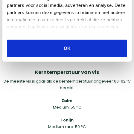
en sappiger stuk vlees.
partners voor social media, adverteren en analyse. Deze
partners kunnen deze gegevens combineren met andere
informatie die u aan ze heeft verstrekt of die ze hebben
verzameld op basis van uw gebruik van hun services.
Hoe meet je de kerntemperatuur van vis?
Bij vis is het meten van de kerntemperatuur net zo belangrijk als
bij vlees. De techniek is vergelijkbaar: steek de thermometer in
OK
het dikste deel van de vis. Wacht enkele seconden en lees dan
de temperatuur op de thermometer af.
Kerntemperatuur van vis
De meeste vis is gaar als de kerntemperatuur ongeveer 60-62°C
bereikt.
Zalm
Medium: 55 °C
Tonijn
Medium rare: 50 °C