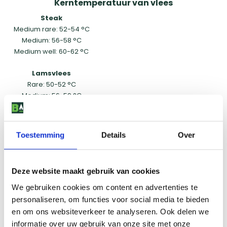
Kerntemperatuur van vlees
Steak
Medium rare: 52-54 °C
Medium: 56-58 °C
Medium well: 60-62 °C
Lamsvlees
Rare: 50-52 °C
Medium: 56-59 °C
Well done: 67-68 °C
Varkensvlees (spareribs)
Toestemming
Details
Over
Well done: 70 °C
Deze website maakt gebruik van cookies
Laten rusten
We gebruiken cookies om content en advertenties te
Na het bereiken van de gewenste kerntemperatuur is het
personaliseren, om functies voor social media te bieden
belangrijk om je vlees te laten rusten. Dit zorgt ervoor dat de
en om ons websiteverkeer te analyseren. Ook delen we
sappen zich weer kunnen verdelen, wat resulteert in een malser
informatie over uw gebruik van onze site met onze