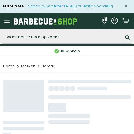
FINAL SALE
Scoor jouw perfecte BBQ nu extra voordelig
Zoeken
10
winkels
Home
Merken
Boretti