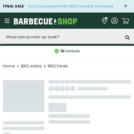
FINAL SALE
Scoor jouw perfecte BBQ nu extra voordelig
Zoeken
10
winkels
Home
BBQ acties
BBQ Deals