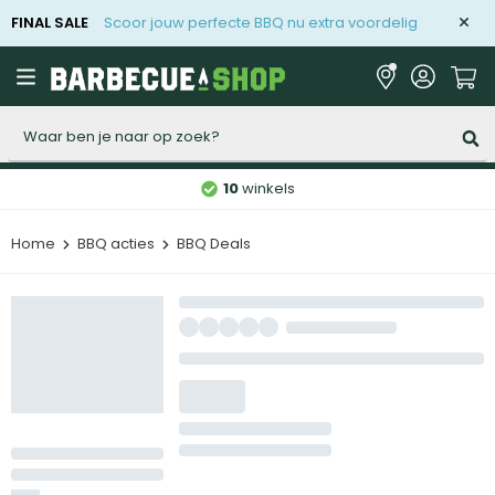
FINAL SALE
Scoor jouw perfecte BBQ nu extra voordelig
Zoeken
10
winkels
Home
BBQ acties
BBQ Deals