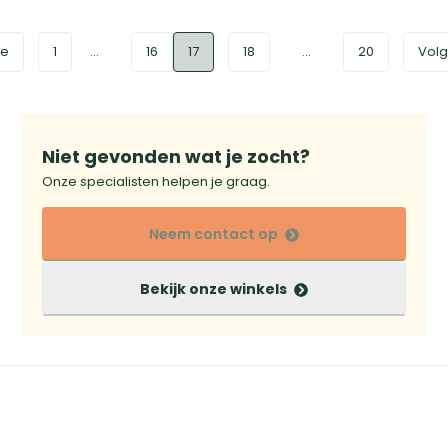
ge
1
...
16
17
18
...
20
Vol
Niet gevonden wat je zocht?
Onze specialisten helpen je graag.
Neem contact op
Bekijk onze winkels