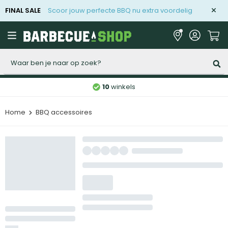
FINAL SALE
Scoor jouw perfecte BBQ nu extra voordelig
Zoeken
10
winkels
Home
BBQ accessoires