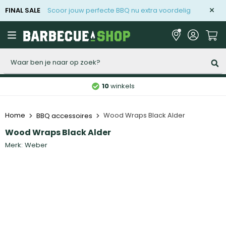
FINAL SALE
Scoor jouw perfecte BBQ nu extra voordelig
Zoeken
10
winkels
Home
Wood Wraps Black Alder
BBQ accessoires
Wood Wraps Black Alder
Merk:
Weber