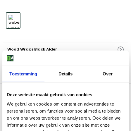
Wood Wraps Black Alder
11
,
-
Toestemming
Details
Over
Niet op voorraad
Deze website maakt gebruik van cookies
Productomschrijving
We gebruiken cookies om content en advertenties te
Dunne houten wraps van Black Alderhout geven jouw gerechten
personaliseren, om functies voor social media te bieden
een extra aroma. De nieuwe barbecue-innovatie waarmee jij
en om ons websiteverkeer te analyseren. Ook delen we
jouw gasten kunt verrassen op een nieuwe smaaksensatie. Per 8
informatie over uw gebruik van onze site met onze
stuks verpakt.