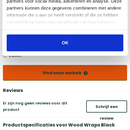
partners voor social media, adverteren en analyse. Deze
Bekijk dit product in onze winkels
partners kunnen deze gegevens combineren met andere
informatie die u aan ze heeft verstrekt of die ze hebben
verzameld op basis van uw gebruik van hun services.
Amsterdam
Eindhoven
Breda
Groningen
Den Bosch
Naarden
OK
Doetinchem
Utrecht
Duiven
Vind onze winkels
Reviews
Er zijn nog geen reviews voor dit
Schrijf een
product
review
Productspecificaties voor Wood Wraps Black