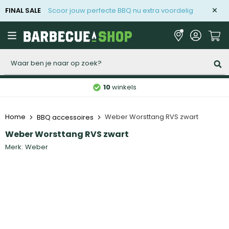
FINAL SALE
Scoor jouw perfecte BBQ nu extra voordelig
Zoeken
10
winkels
Home
Weber Worsttang RVS zwart
BBQ accessoires
Weber Worsttang RVS zwart
Merk:
Weber