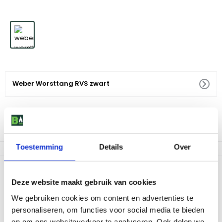
Weber Worsttang RVS zwart
23
,
25
Niet op voorraad
Toestemming
Details
Over
Productomschrijving
Deze website maakt gebruik van cookies
Hoogwaardige en elegante worsttang in RVS uitvoering. Met
zwarte kunststof handgreep voor optimale comfort en grip. Houdt
We gebruiken cookies om content en advertenties te
elke soort worst goed vast. Gemakkelijk op te hangen dankzij het
personaliseren, om functies voor social media te bieden
ophangoogje. - Voor alle soorten worsten - Door het haakje
en om ons websiteverkeer te analyseren. Ook delen we