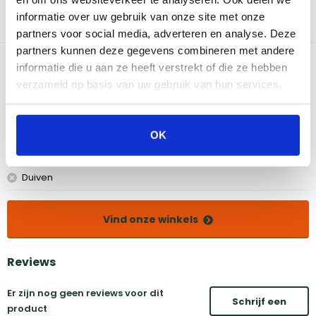
simpel aan de weber bbq op te hangen - Gemakkel schoon te
informatie over uw gebruik van onze site met onze
maken - Ligt prettig in de hand dankzij kunststof - Hoogwaardig
partners voor social media, adverteren en analyse. Deze
RVS.
partners kunnen deze gegevens combineren met andere
Bekijk dit product in onze winkels
informatie die u aan ze heeft verstrekt of die ze hebben
verzameld op basis van uw gebruik van hun services.
Amsterdam
Eindhoven
Breda
Groningen
OK
Den Bosch
Naarden
Doetinchem
Utrecht
Duiven
Vind onze winkels
Reviews
Er zijn nog geen reviews voor dit
Schrijf een
product