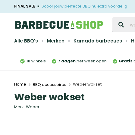
FINAL SALE
Scoor jouw perfecte BBQ nu extra voordelig
Zoeken
Alle BBQ's
Merken
Kamado barbecues
H
10
winkels
7 dagen
per week open
Gratis
Home
Weber wokset
BBQ accessoires
Weber wokset
Merk:
Weber