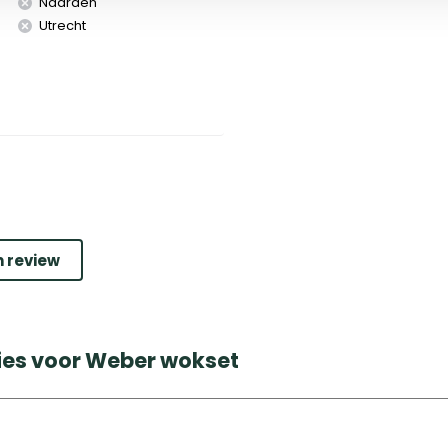
Naarden
Utrecht
n review
ies voor Weber wokset