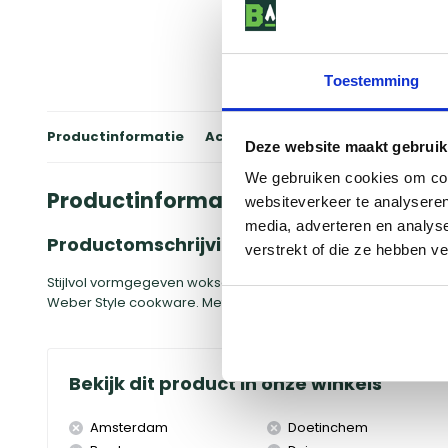
Toestemming
Productinformatie
Accessoires
Winkels
Review
Deze website maakt gebruik
We gebruiken cookies om cont
Productinformatie
websiteverkeer te analyseren
media, adverteren en analys
Productomschrijving
verstrekt of die ze hebben v
Stijlvol vormgegeven wokset vervaardigd van hittebestendig n
Weber Style cookware. Met silicone lus om de set eenvoudig
Bekijk dit product in onze winkels
Amsterdam
Doetinchem