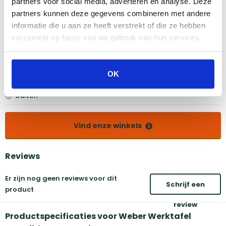
partners voor social media, adverteren en analyse. Deze
Bekijk dit product in onze winkels
partners kunnen deze gegevens combineren met andere
informatie die u aan ze heeft verstrekt of die ze hebben
verzameld op basis van uw gebruik van hun services.
Amsterdam
Eindhoven
Breda
Groningen
Den Bosch
Naarden
OK
Doetinchem
Utrecht
Duiven
Vind onze winkels
Reviews
Er zijn nog geen reviews voor dit
Schrijf een
product
review
Productspecificaties voor Weber Werktafel