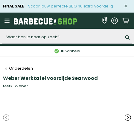
FINAL SALE
Scoor jouw perfecte BBQ nu extra voordelig
Zoeken
10
winkels
Onderdelen
Weber Werktafel voorzijde Searwood
Merk:
Weber