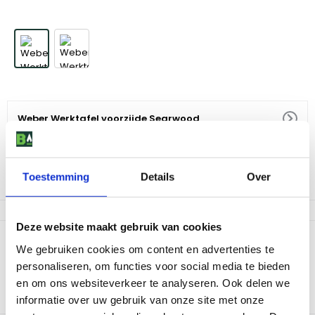
Weber Werktafel voorzijde Searwood
89
,
99
Toestemming
Details
Over
Niet op voorraad
Deze website maakt gebruik van cookies
Productomschrijving
We gebruiken cookies om content en advertenties te
Deze stalen inklapbare werktafel aan de voorzijde zorgt voor
personaliseren, om functies voor social media te bieden
extra werkruimte. Kan gewicht tot 13 kg dragen zoals voedsel en
en om ons websiteverkeer te analyseren. Ook delen we
BBQ benodigdheden zoals tangen, spatels en snijplanken.
informatie over uw gebruik van onze site met onze