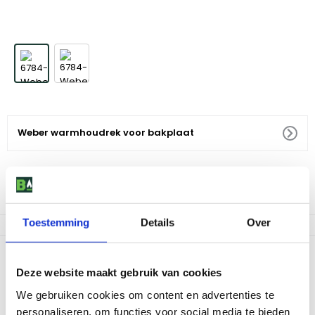
Weber warmhoudrek voor bakplaat
39
,
99
Niet op voorraad
Toestemming
Details
Over
Productomschrijving
Deze website maakt gebruik van cookies
Dit warmhoudrek voor de bakplaat is ideaal om bijvoorbeeld
broodjes warm te houden, terwijl je de burgers bakt. Op het
We gebruiken cookies om content en advertenties te
warmhoudrek kun je ook gemakkelijk ander voedsel
personaliseren, om functies voor social media te bieden