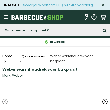
FINAL SALE
Scoor jouw perfecte BBQ nu extra voordelig
Zoeken
10
winkels
Weber warmhoudrek voor
Home
BBQ accessoires
bakplaat
Weber warmhoudrek voor bakplaat
Merk:
Weber