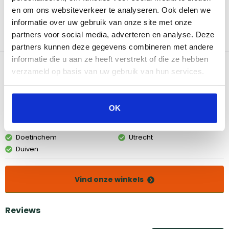
warmhouden. Dit duurzame rek is ontworpen om etenswaren
en om ons websiteverkeer te analyseren. Ook delen we
eenvoudig van de barbecue te tillen en tegelijkertijd te
informatie over uw gebruik van onze site met onze
voorkomen dat het etenswaren erdoorheen vallen. Na het eten
partners voor social media, adverteren en analyse. Deze
berg je het warmhoudrek eenvoudig op, door de pootjes in te
klappen.
partners kunnen deze gegevens combineren met andere
informatie die u aan ze heeft verstrekt of die ze hebben
Bekijk dit product in onze winkels
verzameld op basis van uw gebruik van hun services.
Amsterdam
Eindhoven
OK
Breda
Groningen
Den Bosch
Naarden
Doetinchem
Utrecht
Duiven
Vind onze winkels
Reviews