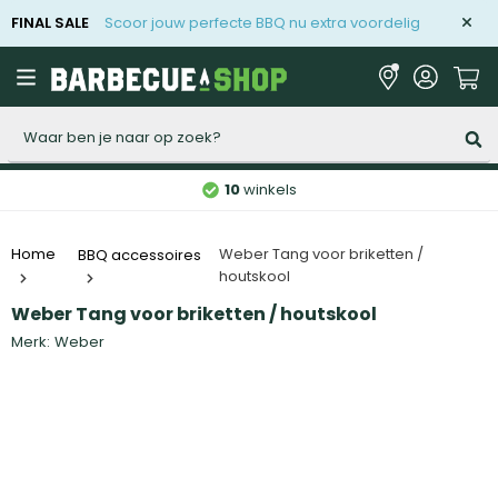
FINAL SALE
Scoor jouw perfecte BBQ nu extra voordelig
Zoeken
10
winkels
Weber Tang voor briketten /
Home
BBQ accessoires
houtskool
Weber Tang voor briketten / houtskool
Merk:
Weber