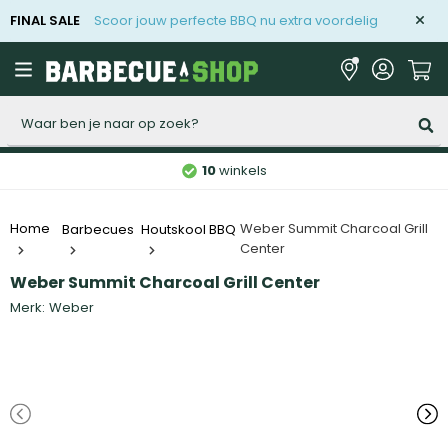
FINAL SALE
Scoor jouw perfecte BBQ nu extra voordelig
Zoeken
10
winkels
Weber Summit Charcoal Grill
Home
Barbecues
Houtskool BBQ
Center
Weber Summit Charcoal Grill Center
Merk:
Weber