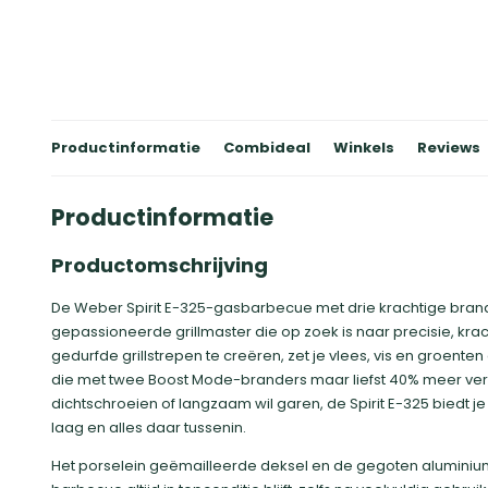
Productinformatie
Combideal
Winkels
Reviews
Productinformatie
Productomschrijving
De Weber Spirit E-325-gasbarbecue met drie krachtige brand
gepassioneerde grillmaster die op zoek is naar precisie, kra
gedurfde grillstrepen te creëren, zet je vlees, vis en groent
die met twee Boost Mode-branders maar liefst 40% meer vermo
dichtschroeien of langzaam wil garen, de Spirit E-325 biedt j
laag en alles daar tussenin.
Het porselein geëmailleerde deksel en de gegoten aluminium