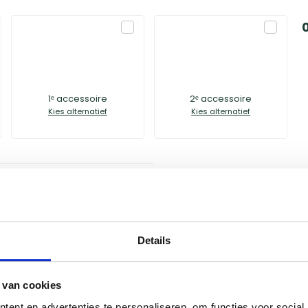
1ᵉ accessoire
2ᵉ accessoire
Kies alternatief
Kies alternatief
Groningen
Naarden
Details
Utrecht
 van cookies
ent en advertenties te personaliseren, om functies voor social