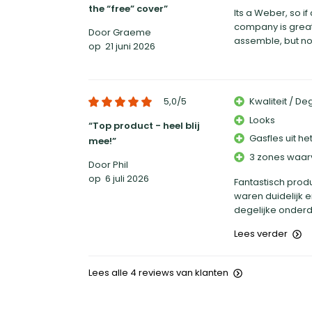
the “free” cover
Its a Weber, so i
company is great
Door Graeme
assemble, but not
op
21 juni 2026
5,0
/5
Kwaliteit / D
Looks
Top product - heel blij
Gasfles uit het
mee!
3 zones waar
Door Phil
op
6 juli 2026
Fantastisch produ
waren duidelijk 
degelijke onderd
Lees verder
Lees alle 4 reviews van klanten