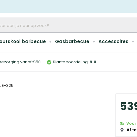
outskool barbecue
Gasbarbecue
Accessoires
bezorging vanaf €50
Klantbeoordeling:
9
.0
t E-325
53
Voor 
Af te