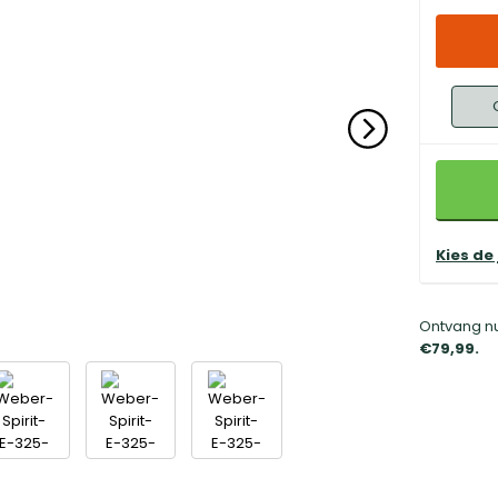
Kies de
Ontvang nu
€79,99.