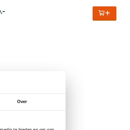
0
,
-
Over
 media te bieden en om ons