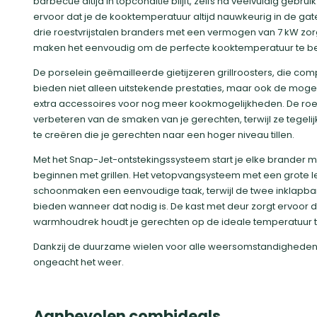
barbecue altijd in topconditie blijft, zelfs na veelvuldig gebr
ervoor dat je de kooktemperatuur altijd nauwkeurig in de gate
drie roestvrijstalen branders met een vermogen van 7 kW zo
maken het eenvoudig om de perfecte kooktemperatuur te be
De porselein geëmailleerde gietijzeren grillroosters, die co
bieden niet alleen uitstekende prestaties, maar ook de mogel
extra accessoires voor nog meer kookmogelijkheden. De roestv
verbeteren van de smaken van je gerechten, terwijl ze tegel
te creëren die je gerechten naar een hoger niveau tillen.
Met het Snap-Jet-ontstekingssysteem start je elke brander mo
beginnen met grillen. Het vetopvangsysteem met een grote
schoonmaken een eenvoudige taak, terwijl de twee inklapbare
bieden wanneer dat nodig is. De kast met deur zorgt ervoor d
warmhoudrek houdt je gerechten op de ideale temperatuur t
Dankzij de duurzame wielen voor alle weersomstandigheden 
ongeacht het weer.
Aanbevolen combideals