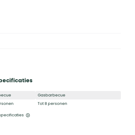
pecificaties
becue
Gasbarbecue
ersonen
Tot 8 personen
 specificaties