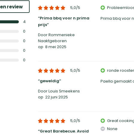
een review
5,0
/5
Probleemloos 
Prima bbq voor n prima
Prima bbq voor n 
4
prijs
0
Door Rommenieke
0
Naaktgeboren
op
8 mei 2025
0
0
5,0
/5
ronde rooster
geweldig
Paella gemaakt o
Door Louis Smeekens
op
22 juni 2025
5,0
/5
Great cooking
None
Great Barebecue. Avoid