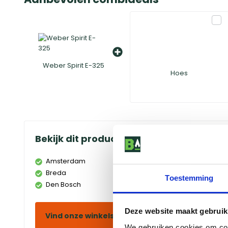
Weber Spirit E-325
Hoes
Bekijk dit product in onze winkels
Amsterdam
Doetinchem
Breda
Duiven
Toestemming
Den Bosch
Eindhoven
Deze website maakt gebruik
Vind onze winkels
We gebruiken cookies om cont