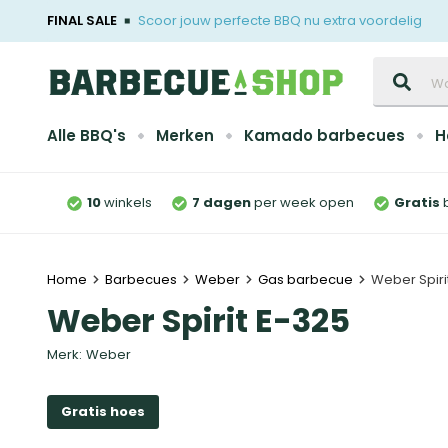
FINAL SALE
Scoor jouw perfecte BBQ nu extra voordelig
Zoeken
Alle BBQ's
Merken
Kamado barbecues
H
10
winkels
7 dagen
per week open
Gratis
Home
Barbecues
Weber
Gas barbecue
Weber Spiri
Weber Spirit E-325
Merk:
Weber
Gratis hoes