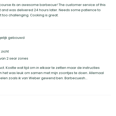
f course its an awesome barbecue! The customer service of this
 and was delivered 24 hours later. Needs some patience to
 too challenging. Cooking is great.
egelijk gebouwd
 zicht
van 2 sear zones
ct. Kostte wat tijd om in elkaar te zetten maar de instructies
en het was leuk om samen met mijn zoontjes te doen. Allemaal
elen zoals ik van Weber gewend ben. Barbecuesh...