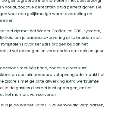
uik. De geïntegreerde thermometer in het deksel zorgt
n houdt, zodat je gerechten altijd perfect garen. De
rgen voor een gelijkmatige warmteverdeling en
reiken.
mpatibel zijn met het Weber Crafted en GBS-systeem,
ijkheid om je barbecue-ervaring uit te breiden met
rijstalen Flavorizer Bars dragen bij aan het
ijkertijd vet opvangen en verbranden om rook en geur
eiteloos met één hand, zodat je direct kunt
 lekbak en een uitneembare vetopvanglade maakt het
 zijtafels met gelakte afwerking extra werkruimte
at je de gasfles discreet kunt opbergen, en het
ot het moment van serveren.
kun je de Weber Spirit E-325 eenvoudig verplaatsen,