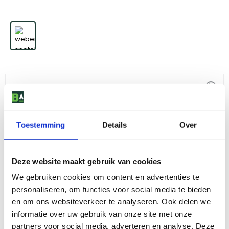
Weber spatel
9
,
-
Toestemming
Details
Over
Niet op voorraad
Deze website maakt gebruik van cookies
Productomschrijving
We gebruiken cookies om content en advertenties te
personaliseren, om functies voor social media te bieden
Stijlvol vormgegeven spatel vervaardigd van hittebestendig
en om ons websiteverkeer te analyseren. Ook delen we
nylon. Ideaal voor gebruik met bijvoorbeeld het Weber Style
cookware. Met silicone lus voor gemakkelijk ophangen.
informatie over uw gebruik van onze site met onze
partners voor social media, adverteren en analyse. Deze