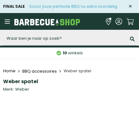
FINAL SALE
Scoor jouw perfecte BBQ nu extra voordelig
Zoeken
10
winkels
Home
Weber spatel
BBQ accessoires
Weber spatel
Merk:
Weber