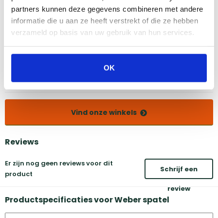
Bekijk dit product in onze winkels
partners kunnen deze gegevens combineren met andere
informatie die u aan ze heeft verstrekt of die ze hebben
verzameld op basis van uw gebruik van hun services.
Amsterdam
Eindhoven
Breda
Groningen
Den Bosch
Naarden
OK
Doetinchem
Utrecht
Duiven
Vind onze winkels
Reviews
Er zijn nog geen reviews voor dit
Schrijf een
product
review
Productspecificaties voor Weber spatel