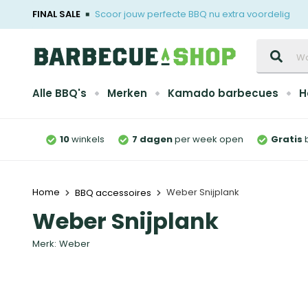
FINAL SALE
Scoor jouw perfecte BBQ nu extra voordelig
Zoeken
Alle BBQ's
Merken
Kamado barbecues
H
10
winkels
7 dagen
per week open
Gratis
Home
Weber Snijplank
BBQ accessoires
Weber Snijplank
Merk:
Weber