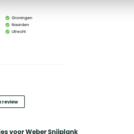
Groningen
Naarden
Utrecht
n review
ies voor Weber Snijplank