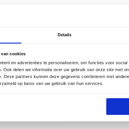
Details
s
Specificaties
 van cookies
ent en advertenties te personaliseren, om functies voor social
. Ook delen we informatie over uw gebruik van onze site met on
e. Deze partners kunnen deze gegevens combineren met andere i
rbecue-uitrusting. Een goed barbecuegerecht begint
erzameld op basis van uw gebruik van hun services.
eciaal ontworpen om perfect te passen op het
ebruiken zonder dat hij in de weg ligt. De snijplank
ierdoor blijft jouw werkblad schoon en hygiënisch.
orgen jouw mooiste messen kunt gebruiken. Na
 wilt maken, want hij is vaatwasserbestendig.