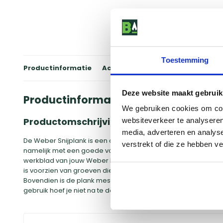
Toestemming
Productinformatie
Accessoires
Winkels
Review
Deze website maakt gebruik
Productinformatie
We gebruiken cookies om cont
Productomschrijving
websiteverkeer te analyseren
media, adverteren en analys
De Weber Snijplank is een onmisbaar onderdeel van jouw ba
verstrekt of die ze hebben v
namelijk met een goede voorbereiding. Deze snijplank is sp
werkblad van jouw Weber barbecue. Zo kun je hem eenvoudig g
is voorzien van groeven die de vleessappen goed opvangen. H
Bovendien is de plank mesvriendelijk, waardoor je zonder z
gebruik hoef je niet na te denken over hoe je de plank schoon