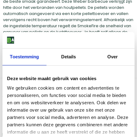
de beste smaak garandeert. Deze Weber barbecue verkrijgt zijn
hitte door het verbranden van houtpellets. De pellets worden
automatisch aangevoerd via een korte pellettoevoer en vallen
vervolgens recht boven het verwarmingselement. Afhankelijk van
de ingestelde temperatuur regelt de SmokeFire de snelheid van
aanvoer van pellets en de luchttoevoer. Je hoeft zelf alleen de
temperatuur in te stellen en de rest gaat vanzelf. De Flavorizer
Bars van de SmokeFire zijn zo ontworpen dat de hitte over het
hele kookoppervlak wordt verdeeld. Als je zin hebt in nog meer
van die onvervalste rookmaak, kan je het recept een boost
Toestemming
Details
Over
geven met een rokerige smaak. Selecteer de optie Smoke Boost
en de pellets zullen roken en smeulen op 75-95 graden om het
eten een extra rokerige smaak te geven.
Deze website maakt gebruik van cookies
Wordt altijd geleverd met:
We gebruiken cookies om content en advertenties te
personaliseren, om functies voor social media te bieden
GBS grillrooster
en om ons websiteverkeer te analyseren. Ook delen we
Uitneembare as- en vetlade
informatie over uw gebruik van onze site met onze
Easy-Clean systeem
partners voor social media, adverteren en analyse. Deze
Handleiding
partners kunnen deze gegevens combineren met andere
informatie die u aan ze heeft verstrekt of die ze hebben
Bekijk de