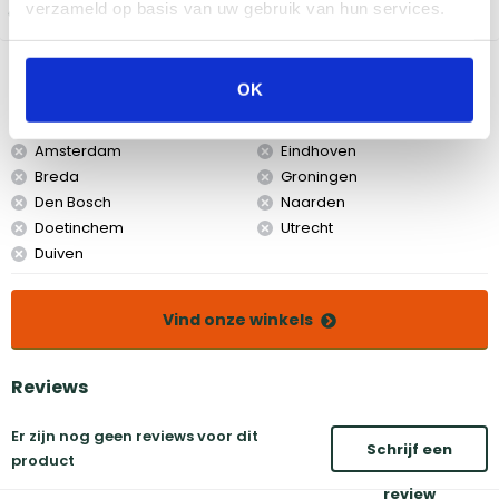
verzameld op basis van uw gebruik van hun services.
actievoorwaarden
Bekijk dit product in onze winkels
OK
Amsterdam
Eindhoven
Breda
Groningen
Den Bosch
Naarden
Doetinchem
Utrecht
Duiven
Vind onze winkels
Reviews
Er zijn nog geen reviews voor dit
Schrijf een
product
review