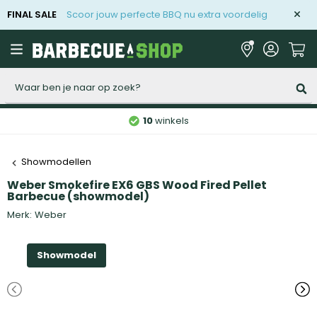
FINAL SALE
Scoor jouw perfecte BBQ nu extra voordelig
Zoeken
10
winkels
Showmodellen
Weber Smokefire EX6 GBS Wood Fired Pellet
Barbecue (showmodel)
Merk:
Weber
Showmodel