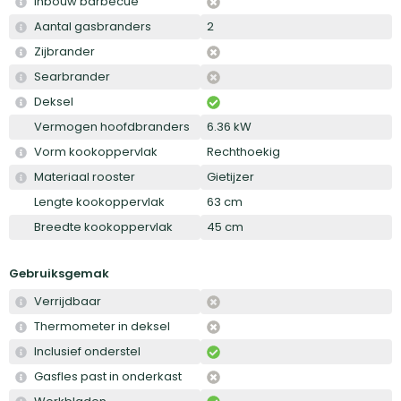
Inbouw barbecue
Aantal gasbranders
2
Zijbrander
Searbrander
Deksel
Vermogen hoofdbranders
6.36 kW
Vorm kookoppervlak
Rechthoekig
Materiaal rooster
Gietijzer
Lengte kookoppervlak
63 cm
Breedte kookoppervlak
45 cm
Gebruiksgemak
Verrijdbaar
Thermometer in deksel
Inclusief onderstel
Gasfles past in onderkast