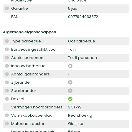
Modeltype
54010364
Garantie
5 jaar
EAN
0077924033872
Algemene eigenschappen
Type barbecue
Gasbarbecue
Barbecue geschikt voor
Tuin
Aantal personen
Tot 8 personen
Inbouw barbecue
Aantal gasbranders
1
Zijbrander
Searbrander
Deksel
Vermogen hoofdbranders
3.51 kW
Vorm kookoppervlak
Rechthoekig
Materiaal rooster
Gietijzer
Lengte kookoppervlak
54 cm