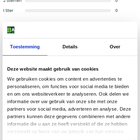
2
Sterren
0
1
Ster
0
4,0
/5
Toestemming
Details
Over
Fijne BBQ
Door Bart
op
31 juli 2024
Deze website maakt gebruik van cookies
Snel warm en voldoende ruimte door de plankje links en
We gebruiken cookies om content en advertenties te
rechts
personaliseren, om functies voor social media te bieden
Bak is wat lastiger schoon te maken door de ronde vormen
en om ons websiteverkeer te analyseren. Ook delen we
Fijne BBQ, binnen 5 min kan je al aan de gang. Met de
informatie over uw gebruik van onze site met onze
temperatuurmeter kan je alles goed in de gaten houden. Tip leg
partners voor social media, adverteren en analyse. Deze
aluminiumfolie in de bak. Bespaart je veel werk.
partners kunnen deze gegevens combineren met andere
informatie die u aan ze heeft verstrekt of die ze hebben
Lees alle 1 reviews van klanten
verzameld op basis van uw gebruik van hun services.