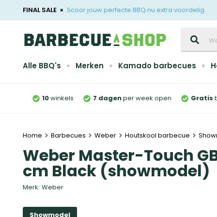
FINAL SALE
Scoor jouw perfecte BBQ nu extra voordelig
Zoeken
Alle BBQ's
Merken
Kamado barbecues
H
10
winkels
7 dagen
per week open
Gratis
Home
Barbecues
Weber
Houtskool barbecue
Show
Weber Master-Touch GBS
cm Black (showmodel)
Merk:
Weber
Showmodel