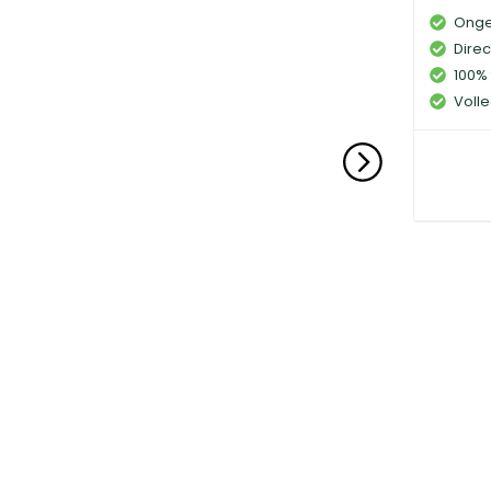
Onge
Direc
100% 
Volle