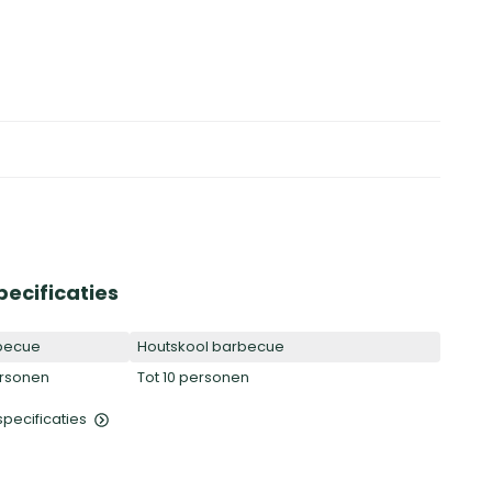
pecificaties
becue
Houtskool barbecue
ersonen
Tot 10 personen
 specificaties