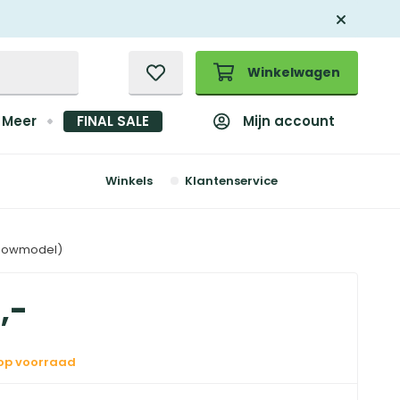
Winkelwagen
Mijn account
Meer
FINAL SALE
Winkels
Klantenservice
showmodel)
9
,
-
 op voorraad