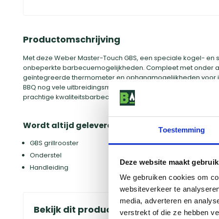
Productomschrijving
Met deze Weber Master-Touch GBS, een speciale kogel- en 
onbeperkte barbecuemogelijkheden. Compleet met onder a
geïntegreerde thermometer en ophangmogelijkheden voor 
BBQ nog vele uitbreidingsmogelijkheden dankzij het GBS Sy
prachtige kwaliteitsbarbecue in huis die jaren meegaat.
Wordt altijd geleverd met:
Toestemming
GBS grillrooster
Onderstel
Deze website maakt gebruik
Handleiding
We gebruiken cookies om cont
websiteverkeer te analyseren
media, adverteren en analys
Bekijk dit product in onze winkels
verstrekt of die ze hebben v