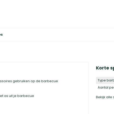
es
Korte s
Type bar
ccessoires gebruiken op de barbecue
Aantal p
t as uit je barbecue
Bekijk alle