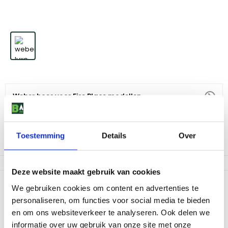
Weber hoes voor Fire Place modellen
39
,
99
Toestemming
Details
Over
Niet op voorraad
Deze website maakt gebruik van cookies
Productomschrijving
We gebruiken cookies om content en advertenties te
personaliseren, om functies voor social media te bieden
Is het even geen weer om bij de Weber Fire Place te zitten? Trek
er dan gewoon een hoes overheen. Deze beschermt tegen vuil,
en om ons websiteverkeer te analyseren. Ook delen we
stof en krassen en maakt de Fire Place weerbestendig.
informatie over uw gebruik van onze site met onze