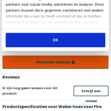
partners voor social media, adverteren en analyse. Deze
Bekijk dit product in onze winkels
partners kunnen deze gegevens combineren met andere
informatie die u aan ze heeft verstrekt of die ze hebben
verzameld op basis van uw gebruik van hun services.
Amsterdam
Eindhoven
Breda
Groningen
Den Bosch
Naarden
OK
Doetinchem
Utrecht
Duiven
Vind onze winkels
Reviews
Er zijn nog geen reviews voor dit
Schrijf een
product
review
Productspecificaties voor Weber hoes voor Fire