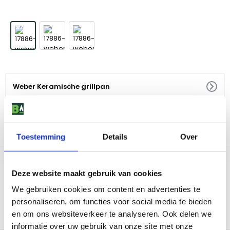
Weber Keramische grillpan
54
,
99
Niet op voorraad
Toestemming
Details
Over
Deze website maakt gebruik van cookies
Productomschrijving
We gebruiken cookies om content en advertenties te
Deze keramische grillpan is perfect voor het grillen en serveren
personaliseren, om functies voor social media te bieden
van bijvoorbeeld vis, vlees, groenten en kleinere gerechten die
anders door het rooster zouden vallen. De geribbelde bodem
en om ons websiteverkeer te analyseren. Ook delen we
geeft mooie grillstrepen aan vlees.
informatie over uw gebruik van onze site met onze