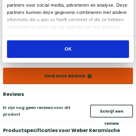
partners voor social media, adverteren en analyse. Deze
Bekijk dit product in onze winkels
partners kunnen deze gegevens combineren met andere
informatie die u aan ze heeft verstrekt of die ze hebben
verzameld op basis van uw gebruik van hun services.
Amsterdam
Eindhoven
Breda
Groningen
Den Bosch
Naarden
OK
Doetinchem
Utrecht
Duiven
Vind onze winkels
Reviews
Er zijn nog geen reviews voor dit
Schrijf een
product
review
Productspecificaties voor Weber Keramische