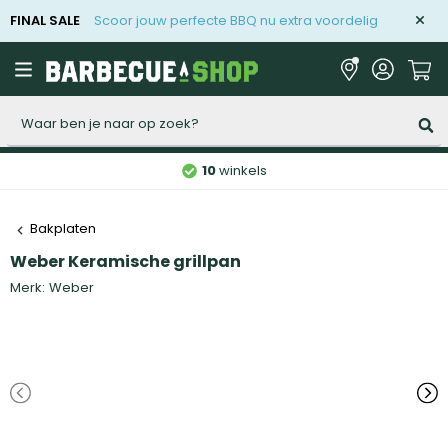
FINAL SALE
Scoor jouw perfecte BBQ nu extra voordelig
Zoeken
10
winkels
Bakplaten
Weber Keramische grillpan
Merk:
Weber