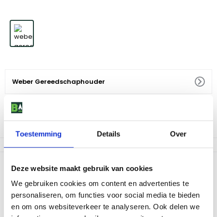
Weber Gereedschaphouder
11
,
99
Niet op voorraad
Toestemming
Details
Over
Productomschrijving
Deze website maakt gebruik van cookies
Deze stevige, vernikkeld stalen houder met haken bespaart
We gebruiken cookies om content en advertenties te
ruimte en jouw keukengerei is altijd binnen handbereik. Een
personaliseren, om functies voor social media te bieden
doordachte oplossing waar je prijs op zal stellen als het er bij de
en om ons websiteverkeer te analyseren. Ook delen we
bbq heet aan toe gaat. De houder is geschikt voor