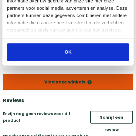
informatie over uw gebruik van onze site met onze
brikettenbarbecues van 47 cm en 57 cm.
partners voor social media, adverteren en analyse. Deze
Bekijk dit product in onze winkels
partners kunnen deze gegevens combineren met andere
informatie die u aan ze heeft verstrekt of die ze hebben
verzameld op basis van uw gebruik van hun services.
Amsterdam
Eindhoven
Breda
Groningen
Den Bosch
Naarden
OK
Doetinchem
Utrecht
Duiven
Vind onze winkels
Reviews
Er zijn nog geen reviews voor dit
Schrijf een
product
review