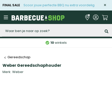
FINAL SALE
Scoor jouw perfecte BBQ nu extra voordelig
Zoeken
10
winkels
Gereedschap
Weber Gereedschaphouder
Merk:
Weber