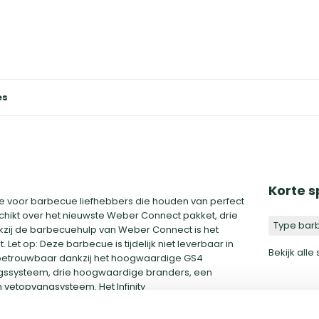
es
Korte s
e voor barbecue liefhebbers die houden van perfect
ikt over het nieuwste Weber Connect pakket, drie
Type bar
nkzij de barbecuehulp van Weber Connect is het
Let op: Deze barbecue is tijdelijk niet leverbaar in
Bekijk alle
betrouwbaar dankzij het hoogwaardige GS4
kingssysteem, drie hoogwaardige branders, een
n vetopvangsysteem. Het Infinity
 gemakkelijk ontsteken. De drie branders zorgen voor
 maken van sauzen of bijgerechten. En met de sear