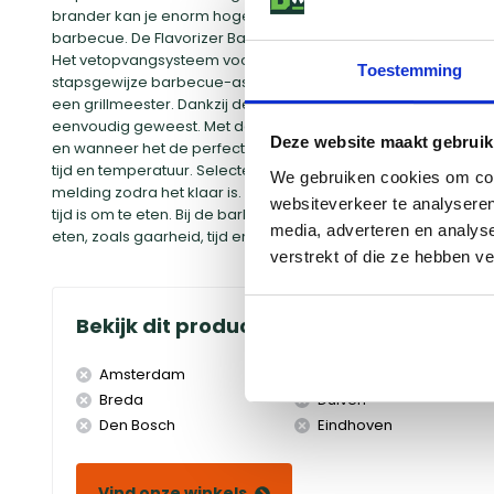
brander kan je enorm hoge temperaturen bereiken en zo bij
barbecue. De Flavorizer Bars vangen afdruipende vleessapp
Het vetopvangsysteem voorkomt steekvlammen en maakt het
Toestemming
stapsgewijze barbecue-assistent die van elke barbecue ee
een grillmeester. Dankzij de barbecuehulp van Weber Connect 
eenvoudig geweest. Met de Weber Connect ontvang je mel
Deze website maakt gebruik
en wanneer het de perfecte serveertemperatuur heeft bereikt.
tijd en temperatuur. Selecteer hoe gaar je het eten wilt he
We gebruiken cookies om cont
melding zodra het klaar is. Je krijgt hulp bij alle aspecten,
websiteverkeer te analyseren
tijd is om te eten. Bij de barbecue of op jouw telefoon, dankzij
media, adverteren en analys
eten, zoals gaarheid, tijd en temperatuur en tellers die aftellen
verstrekt of die ze hebben v
Bekijk dit product in onze winkels
Amsterdam
Doetinchem
Breda
Duiven
Den Bosch
Eindhoven
Vind onze winkels