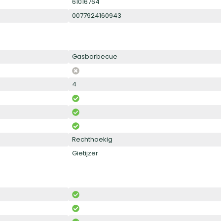
61016764
0077924160943
Gasbarbecue
4
Rechthoekig
Gietijzer