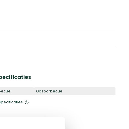
pecificaties
becue
Gasbarbecue
 specificaties