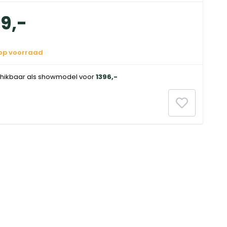
99
,
-
 op voorraad
hikbaar als showmodel voor
1396
,
-