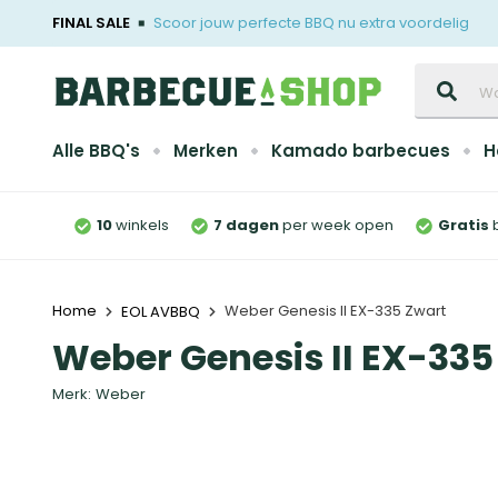
FINAL SALE
Scoor jouw perfecte BBQ nu extra voordelig
Zoeken
Alle BBQ's
Merken
Kamado barbecues
H
10
winkels
7 dagen
per week open
Gratis
Home
Weber Genesis II EX-335 Zwart
EOL AVBBQ
Weber Genesis II EX-335
Merk:
Weber