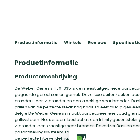
Productinformatie
Winkels
Reviews
Specificati
Productinformatie
Productomschrijving
De Weber Genesis II EX-335 is de meest uitgebreide barbecu
gegaarde gerechten en gemak. Deze luxe buitenkeuken besch
branders, een zijbrander en een krachtige sear brander. Da
grillen van de perfecte steak nog nooit zo eenvoudig geweest. 
België De Weber Genesis maakt barbecueën eenvoudig en 
grillsysteem. Het systeem bestaat uit een Infinity gasontste
zijbrander, een krachtige sear brander, Flavorizer Bars en ee
gasontstekingssysteem zorgt ervoor dat de branders snel en
de perfecte hitteverdeling. De zijbrander is perfect voor het