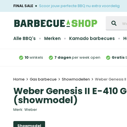
FINAL SALE
Scoor jouw perfecte BBQ nu extra voordelig
Zoeken
Alle BBQ's
Merken
Kamado barbecues
H
10
winkels
7 dagen
per week open
Gratis
Home
Gas barbecue
Showmodellen
Weber Genesis I
Weber Genesis II E-410 
(showmodel)
Merk:
Weber
Showmodel