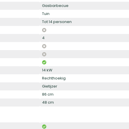
Gasbarbecue
Tuin
Tot 14 personen
4
s
14 kW
Rechthoekig
Gietijzer
86 cm
48 cm