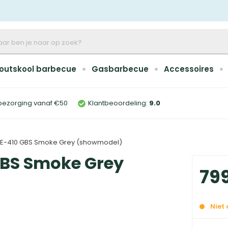
outskool barbecue
Gasbarbecue
Accessoires
bezorging vanaf €50
Klantbeoordeling:
9
.0
I E-410 GBS Smoke Grey (showmodel)
GBS Smoke Grey
79
Niet