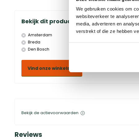
We gebruiken cookies om cont
websiteverkeer te analyseren
Bekijk dit product in onze winkels
media, adverteren en analys
verstrekt of die ze hebben v
Amsterdam
Doetinchem
Breda
Duiven
Den Bosch
Eindhoven
Vind onze winkels
Bekijk de actievoorwaarden
Reviews