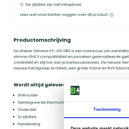
De zijtafels zijn niet inklapbaar
Lees wat onze klanten zeggen over dit product
Productomschrijving
De Weber Genesis II E-410 GBS is een barbecue van wereldkl
slimme iGrill 3 compatibiliteit en porselein geëmailleerde gie
creativiteit en stijl toe aan je barbecuesessies. De nieuwe Ge
nieuwe handgreep en tafels, een groter frame en RVS flavoriz
Wordt altijd geleverd met:
Grillrooster
Geïntegreerde thermometer
Onderstel
Toestemming
2x zijtafels
Handleiding
Deze website maakt gebruik