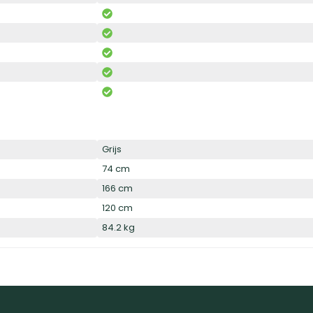
Grijs
74 cm
166 cm
120 cm
84.2 kg