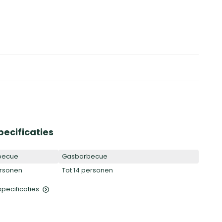
pecificaties
becue
Gasbarbecue
ersonen
Tot 14 personen
 specificaties