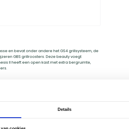
asse en bevat onder andere het GS4 grillsysteem, de
tijzeren GBS grillroosters. Deze beauty voegt
nesis II heeft een open kast met extra bergruimte,
ers.
Details
 van cookies