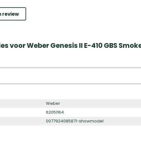
n review
ies voor Weber Genesis II E-410 GBS Smok
Weber
62051164
0077924085871-showmodel