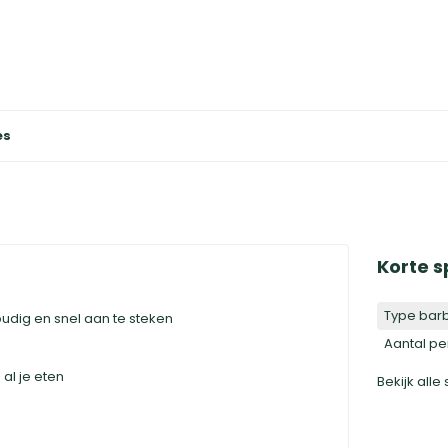
es
Korte s
Type bar
oudig en snel aan te steken
Aantal p
al je eten
Bekijk alle