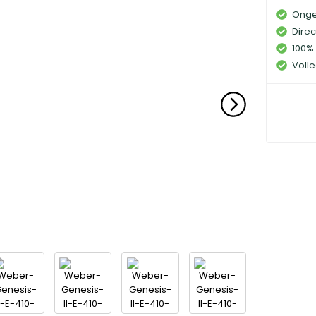
Onge
Direc
100% 
Volle