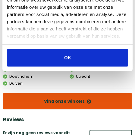
voorkomen dat jouw tafel beschadigd raakt door hitte. De Weber
informatie over uw gebruik van onze site met onze
GBS Trivet is gemaakt van hoogwaardige materialen die bestand
partners voor social media, adverteren en analyse. Deze
zijn tegen hoge temperaturen. Het is ook gemakkelijk schoon te
partners kunnen deze gegevens combineren met andere
maken.
informatie die u aan ze heeft verstrekt of die ze hebben
Bekijk dit product in onze winkels
verzameld op basis van uw gebruik van hun services.
Amsterdam
Eindhoven
OK
Breda
Groningen
Den Bosch
Naarden
Doetinchem
Utrecht
Duiven
Vind onze winkels
Reviews
Er zijn nog geen reviews voor dit