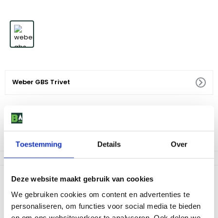
Weber GBS Trivet
39
,
99
Voor 18:00 besteld, morgen in huis
Af te halen in 9 winkels
Toestemming
Details
Over
Productomschrijving
Deze website maakt gebruik van cookies
We gebruiken cookies om content en advertenties te
Deze handige onderzetter is speciaal ontworpen om jouw tafel te
beschermen tegen de hitte van pannen of andere accessoires.
personaliseren, om functies voor social media te bieden
Het is een eenvoudige, maar effectieve oplossing om te
en om ons websiteverkeer te analyseren. Ook delen we