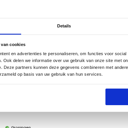
Details
s
Specificaties
 van cookies
ent en advertenties te personaliseren, om functies voor social
. Ook delen we informatie over uw gebruik van onze site met on
e. Deze partners kunnen deze gegevens combineren met andere i
erzameld op basis van uw gebruik van hun services.
eiden op je gasbarbecue. Maak bijvoorbeeld
illeerde gietijzeren de plancha heel eenvoudig
rbecues.
Groningen