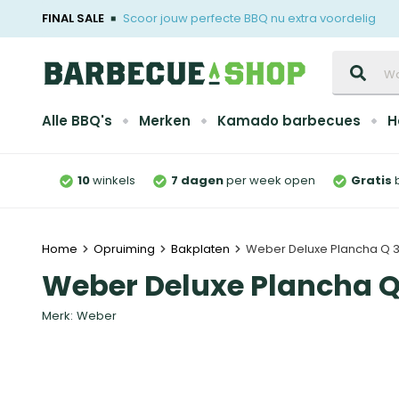
FINAL SALE
Scoor jouw perfecte BBQ nu extra voordelig
Zoeken
Alle BBQ's
Merken
Kamado barbecues
H
10
winkels
7 dagen
per week open
Gratis
Home
Opruiming
Bakplaten
Weber Deluxe Plancha Q 3
Weber Deluxe Plancha Q
Merk:
Weber