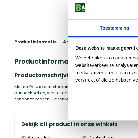
Toestemming
Productinformatie
Accessoires
Winkels
Review
Deze website maakt gebruik
We gebruiken cookies om cont
Productinformatie
websiteverkeer te analyseren
media, adverteren en analys
Productomschrijving
verstrekt of die ze hebben v
Met de Deluxe plancha kun je elk type delicaat voedsel ber
pannenkoeken, wentelteefjes of groenten. Dankzij het geëma
schoon te maken. Geschikt voor Weber Q 300/3000 serie ba
Bekijk dit product in onze winkels
Amsterdam
Doetinchem