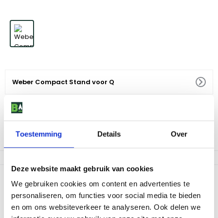
Weber Compact Stand voor Q
149
,
99
Voor 18:00 besteld, morgen in huis
Toestemming
Details
Over
Af te halen in 9 winkels
Deze website maakt gebruik van cookies
Productomschrijving
We gebruiken cookies om content en advertenties te
personaliseren, om functies voor social media te bieden
De compact stand is geschikt voor alle Weber® Q barbecues en
is ideaal voor grillen op het balkon of terras dankzij zijn stevige,
en om ons websiteverkeer te analyseren. Ook delen we
maar lichtgewicht ontwerp. De stand heeft een ingebouwde