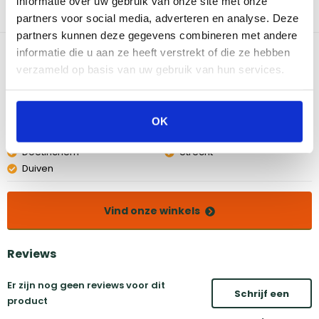
informatie over uw gebruik van onze site met onze
plank voor het opbergen van barbecuetools of kruiden.
partners voor social media, adverteren en analyse. Deze
partners kunnen deze gegevens combineren met andere
Bekijk dit product in onze winkels
informatie die u aan ze heeft verstrekt of die ze hebben
verzameld op basis van uw gebruik van hun services.
Amsterdam
Eindhoven
Breda
Groningen
OK
Den Bosch
Naarden
Doetinchem
Utrecht
Duiven
Vind onze winkels
Reviews
Er zijn nog geen reviews voor dit
Schrijf een
product