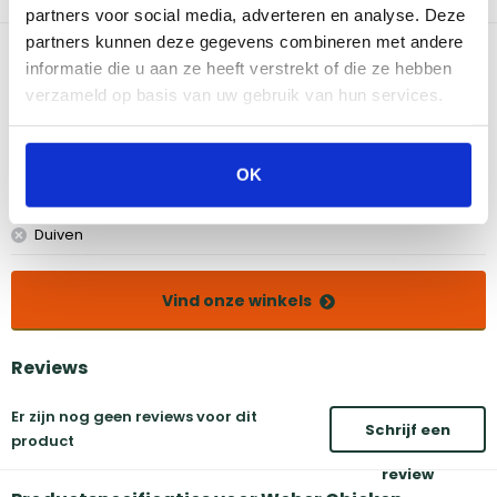
familie te verrassen met jouw bbq skills deze zomer!
partners voor social media, adverteren en analyse. Deze
partners kunnen deze gegevens combineren met andere
Bekijk dit product in onze winkels
informatie die u aan ze heeft verstrekt of die ze hebben
verzameld op basis van uw gebruik van hun services.
Amsterdam
Eindhoven
Breda
Groningen
OK
Den Bosch
Naarden
Doetinchem
Utrecht
Duiven
Vind onze winkels
Reviews
Er zijn nog geen reviews voor dit
Schrijf een
product
review