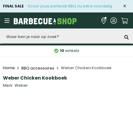
FINAL SALE
Scoor jouw perfecte BBQ nu extra voordelig
Zoeken
10
winkels
Home
Weber Chicken Kookboek
BBQ accessoires
Weber Chicken Kookboek
Merk:
Weber