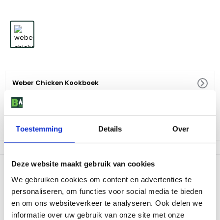
Weber Chicken Kookboek
14
,
99
Niet op voorraad
Toestemming
Details
Over
Deze website maakt gebruik van cookies
Productomschrijving
We gebruiken cookies om content en advertenties te
Haal het beste uit de Weber barbecue! De allebeste
personaliseren, om functies voor social media te bieden
barbecuerecepten met kip, het meest veelzijdig stukje vlees! -
en om ons websiteverkeer te analyseren. Ook delen we
Nederlandse taal - De beste bbq recepten met kip - Leuk om
cadeau te geven om zelf te gebruiken en jouw vrienden en
informatie over uw gebruik van onze site met onze