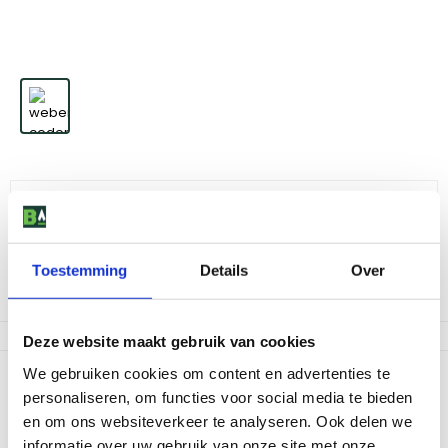
Weber Cederhouten portie rookplanken - Set van 4
11
,
99
Toestemming
Details
Over
Niet op voorraad
Deze website maakt gebruik van cookies
We gebruiken cookies om content en advertenties te
Productomschrijving
personaliseren, om functies voor social media te bieden
Het grillen van een visfilet op een cederhouten plank maakt een
en om ons websiteverkeer te analyseren. Ook delen we
groot verschil. Een vleugje cederhout zorgt voor een geweldige
informatie over uw gebruik van onze site met onze