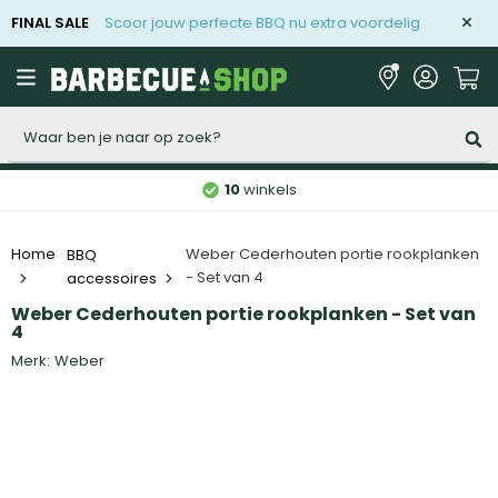
FINAL SALE
Scoor jouw perfecte BBQ nu extra voordelig
Zoeken
10
winkels
BBQ
Weber Cederhouten portie rookplanken
Home
- Set van 4
accessoires
Weber Cederhouten portie rookplanken - Set van
4
Merk:
Weber