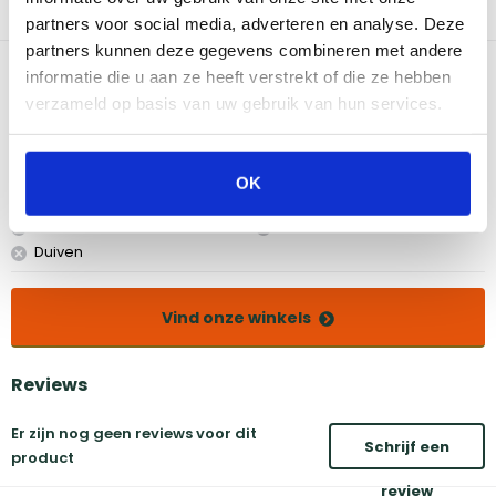
rooksmaak en de plank voorkomt dat het delicate gerecht aan
partners voor social media, adverteren en analyse. Deze
het grillrooster vastplakt. Set van 4 (15 x 11 cm)
partners kunnen deze gegevens combineren met andere
Bekijk dit product in onze winkels
informatie die u aan ze heeft verstrekt of die ze hebben
verzameld op basis van uw gebruik van hun services.
Amsterdam
Eindhoven
Breda
Groningen
OK
Den Bosch
Naarden
Doetinchem
Utrecht
Duiven
Vind onze winkels
Reviews
Er zijn nog geen reviews voor dit
Schrijf een
product
review