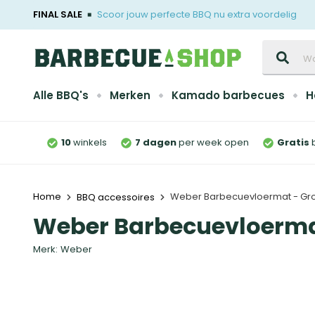
FINAL SALE
Scoor jouw perfecte BBQ nu extra voordelig
Zoeken
Alle BBQ's
Merken
Kamado barbecues
H
10
winkels
7 dagen
per week open
Gratis
Home
Weber Barbecuevloermat - Gr
BBQ accessoires
Weber Barbecuevloerma
Merk:
Weber