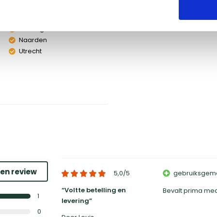
Groningen
Naarden
Utrecht
een review
5,0
/5
gebruiksgem
Voltte betelling en
Bevalt prima me
1
levering
0