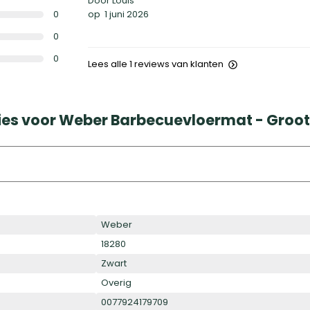
Door Louis
0
op
1 juni 2026
0
0
Lees alle 1 reviews van klanten
ies voor Weber Barbecuevloermat - Groot
Weber
18280
Zwart
Overig
0077924179709