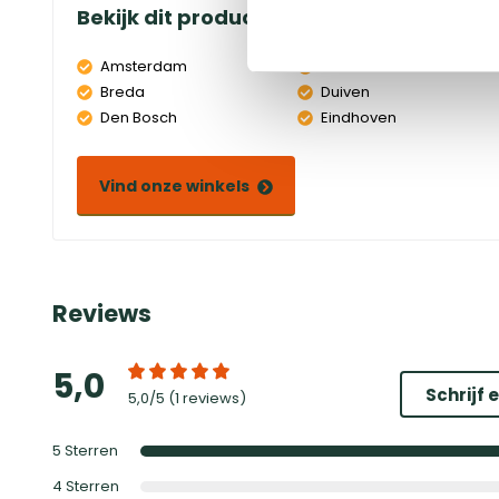
Bekijk dit product in onze winkels
Amsterdam
Doetinchem
Breda
Duiven
Den Bosch
Eindhoven
Vind onze winkels
Reviews
5,0
Schrijf 
5,0
/5 (
1 reviews
)
5
Sterren
4
Sterren