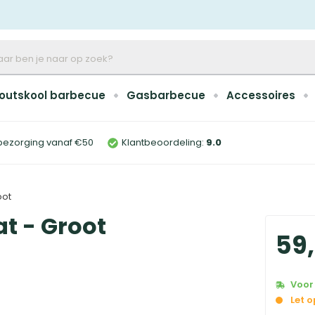
outskool barbecue
Gasbarbecue
Accessoires
bezorging vanaf €50
Klantbeoordeling:
9
.0
oot
t - Groot
59
,
Voor 
Let 