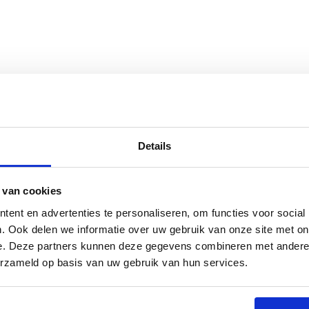
s
Specificaties
Details
 van cookies
schermen tegen eventuele schade die kan ontstaan
 barbecuet, deze mat zorgt ervoor dat je vloer schoon
ent en advertenties te personaliseren, om functies voor social
ateriaal, is deze mat niet alleen duurzaam maar ook
. Ook delen we informatie over uw gebruik van onze site met on
ijk om de mat schoon te maken en te onderhouden.
e. Deze partners kunnen deze gegevens combineren met andere i
 jaar door buiten kunt laten liggen zonder je zorgen
erzameld op basis van uw gebruik van hun services.