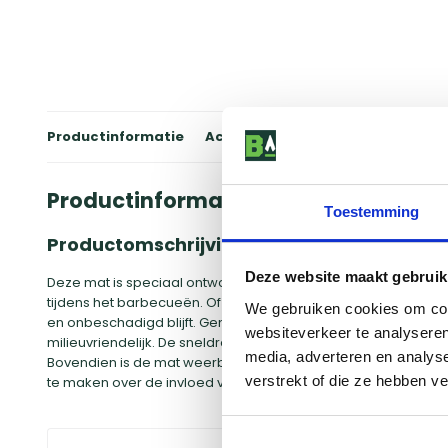
Productinformatie
Accessoires
Winkels
Review
Productinformatie
Toestemming
Productomschrijving
Deze website maakt gebruik
Deze mat is speciaal ontworpen om je vloeroppervlak te be
tijdens het barbecueën. Of je nu houtskool, gas of elektrisch
We gebruiken cookies om cont
en onbeschadigd blijft. Gemaakt van 100% ECO recyclebaar m
websiteverkeer te analyseren
milieuvriendelijk. De sneldrogende stof maakt het gemakkel
media, adverteren en analys
Bovendien is de mat weerbestendig, waardoor je hem het hele
verstrekt of die ze hebben v
te maken over de invloed van het weer.