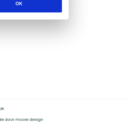
OK
ak
de door mooie design