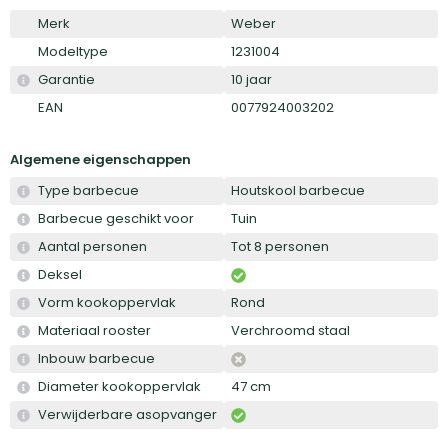
Merk
Weber
Modeltype
1231004
Garantie
10 jaar
EAN
0077924003202
Algemene eigenschappen
Type barbecue
Houtskool barbecue
Barbecue geschikt voor
Tuin
Aantal personen
Tot 8 personen
Deksel
Vorm kookoppervlak
Rond
Materiaal rooster
Verchroomd staal
Inbouw barbecue
Diameter kookoppervlak
47 cm
Verwijderbare asopvanger