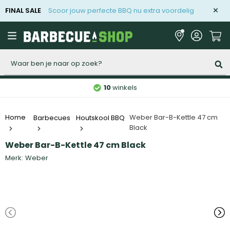
FINAL SALE
Scoor jouw perfecte BBQ nu extra voordelig
Zoeken
10
winkels
Weber Bar-B-Kettle 47 cm
Home
Barbecues
Houtskool BBQ
Black
Weber Bar-B-Kettle 47 cm Black
Merk:
Weber