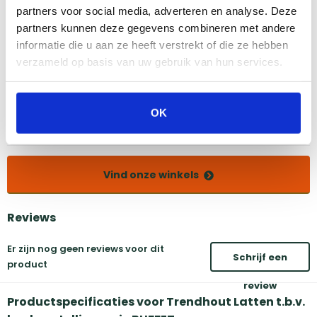
partners voor social media, adverteren en analyse. Deze
Bekijk dit product in onze winkels
partners kunnen deze gegevens combineren met andere
informatie die u aan ze heeft verstrekt of die ze hebben
verzameld op basis van uw gebruik van hun services.
Amsterdam
Eindhoven
Breda
Groningen
Den Bosch
Naarden
OK
Doetinchem
Utrecht
Duiven
Vind onze winkels
Reviews
Er zijn nog geen reviews voor dit
Schrijf een
product
review
Productspecificaties voor Trendhout Latten t.b.v.