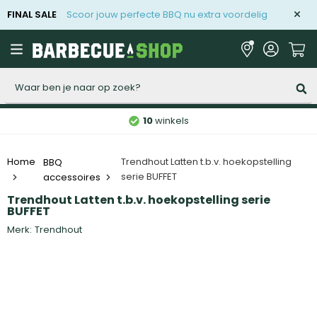
FINAL SALE
Scoor jouw perfecte BBQ nu extra voordelig
Zoeken
10
winkels
BBQ
Trendhout Latten t.b.v. hoekopstelling
Home
serie BUFFET
accessoires
Trendhout Latten t.b.v. hoekopstelling serie
BUFFET
Merk:
Trendhout