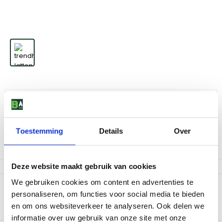
Trendhout Latten t.b.v. hoekopstelling serie BUFFET
30
,
-
Toestemming
Details
Over
Niet op voorraad
Deze website maakt gebruik van cookies
We gebruiken cookies om content en advertenties te
Productomschrijving
personaliseren, om functies voor social media te bieden
Met deze latten maak je makkelijk een hoekopstelling voor jouw
en om ons websiteverkeer te analyseren. Ook delen we
buitenkeuken. Set van twee stuks.
informatie over uw gebruik van onze site met onze