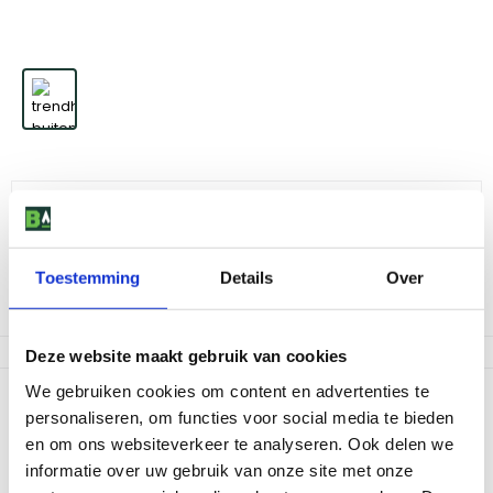
Trendhout Buitenkeuken BUFFET Module O
299
,
-
Toestemming
Details
Over
Niet op voorraad
Deze website maakt gebruik van cookies
We gebruiken cookies om content en advertenties te
Productomschrijving
personaliseren, om functies voor social media te bieden
Regaal 780mm t.b.v. Napoleon BILEX485RBPSS. Specificaties
en om ons websiteverkeer te analyseren. Ook delen we
Trendhout Buitenkeuken BUFFET Module O 780 x 600 x 670mm (b x
informatie over uw gebruik van onze site met onze
d x h)