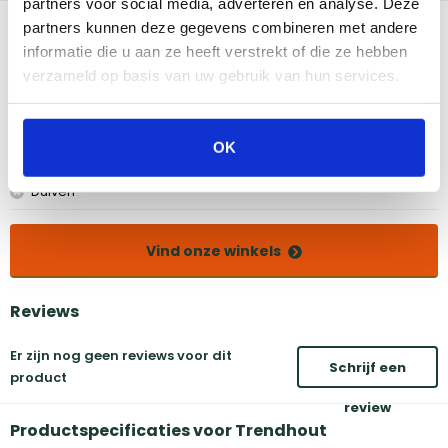
partners voor social media, adverteren en analyse. Deze
Bekijk dit product in onze winkels
partners kunnen deze gegevens combineren met andere
informatie die u aan ze heeft verstrekt of die ze hebben
verzameld op basis van uw gebruik van hun services.
Amsterdam
Eindhoven
Breda
Groningen
Den Bosch
Naarden
OK
Doetinchem
Utrecht
Duiven
Vind onze winkels
Reviews
Er zijn nog geen reviews voor dit
Schrijf een
product
review
Productspecificaties voor Trendhout