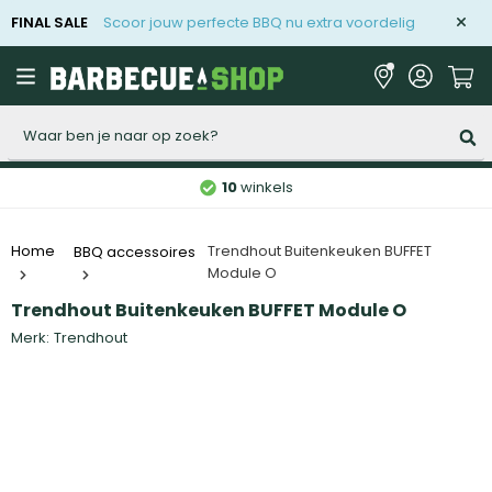
FINAL SALE
Scoor jouw perfecte BBQ nu extra voordelig
Zoeken
10
winkels
Trendhout Buitenkeuken BUFFET
Home
BBQ accessoires
Module O
Trendhout Buitenkeuken BUFFET Module O
Merk:
Trendhout