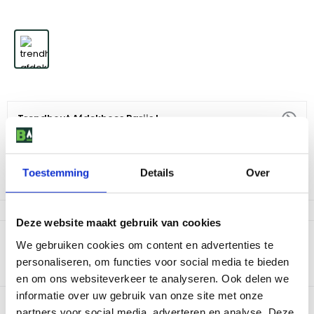
Trendhout Afdekhoes Parijs L
38
,
-
Toestemming
Details
Over
Niet op voorraad
Deze website maakt gebruik van cookies
Productomschrijving
We gebruiken cookies om content en advertenties te
personaliseren, om functies voor social media te bieden
Afdekhoes voor Bijzetkolom Parijs XL. Beschermt jouw terrastafel
tegen vuil en weersinvloeden.
en om ons websiteverkeer te analyseren. Ook delen we
informatie over uw gebruik van onze site met onze
Bekijk dit product in onze winkels
partners voor social media, adverteren en analyse. Deze