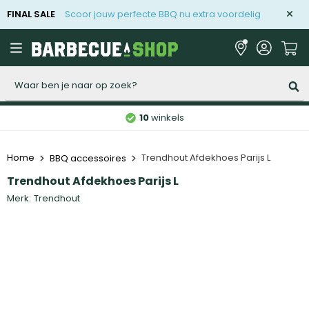
FINAL SALE
Scoor jouw perfecte BBQ nu extra voordelig
Zoeken
10
winkels
Home
Trendhout Afdekhoes Parijs L
BBQ accessoires
Trendhout Afdekhoes Parijs L
Merk:
Trendhout