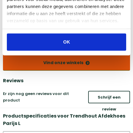
partners kunnen deze gegevens combineren met andere
informatie die u aan ze heeft verstrekt of die ze hebben
Amsterdam
Eindhoven
verzameld op basis van uw gebruik van hun services.
Breda
Groningen
Den Bosch
Naarden
Doetinchem
Utrecht
OK
Duiven
Vind onze winkels
Reviews
Er zijn nog geen reviews voor dit
Schrijf een
product
review
Productspecificaties voor Trendhout Afdekhoes
Parijs L