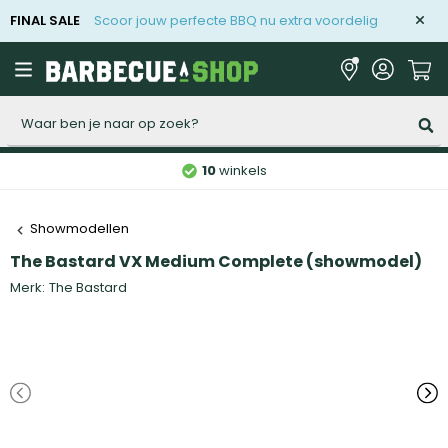
FINAL SALE
Scoor jouw perfecte BBQ nu extra voordelig
Zoeken
10
winkels
Showmodellen
The Bastard VX Medium Complete (showmodel)
Merk:
The Bastard