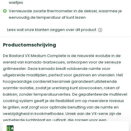
wieltjes
Vernieuwde zwarte thermometer in de deksel, waarmee je
eenvoudig de temperatuur af kunt lezen
Lees wat onze klanten zeggen over dit product
Productomschrijving
De Bastard VX Medium Complete is de nieuwste evolutie in de
wereld van kamado-barbecues, ontworpen voor de serieuze
grillmeester. Deze kamado biedt voldoende ruimte voor
uitgebreide maaltijden, perfect voor gezinnen en vrienden. Het
hoogwaardige cordieriet keramiek garandeert uitstekende
warmte-isolatie, zodat je urenlang kunt slowcooken, roken of
bakken, zonder temperatuurverlies. De gepatenteerde multilevel
cooking system geeft je de flexibiliteit om op meerdere niveaus
te grillen, wat zorgt voor optimale benutting van de ruimte en
veelzijdigheid in kookmethodes. Uniek aan de VX-serie zijn de
verbeterde luchtinlaat en -uitlaat, die zorgen voor een
nauwkeurige temperatuurregeling, de vernieuwde scharnieren