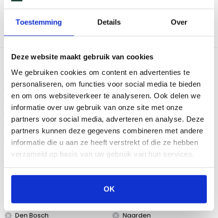
die het openen en sluiten van de deksel lichter en soepeler
maken en de prachtige matte afwerking. Inclusief handige
Toestemming
Details
Over
accessoires zoals een plate setter en een charcoal basket, is
deze complete set alles wat je nodig hebt.
Deze website maakt gebruik van cookies
Wordt altijd geleverd met:
We gebruiken cookies om content en advertenties te
Charcoal basket
personaliseren, om functies voor social media te bieden
Multi level cooking system
en om ons websiteverkeer te analyseren. Ook delen we
Halve maan keramische platen (2x)
informatie over uw gebruik van onze site met onze
Onderstel
partners voor social media, adverteren en analyse. Deze
Zijtafels (2x)
partners kunnen deze gegevens combineren met andere
Handleiding
informatie die u aan ze heeft verstrekt of die ze hebben
verzameld op basis van uw gebruik van hun services.
Bekijk dit product in onze winkels
OK
Amsterdam
Eindhoven
Breda
Groningen
Den Bosch
Naarden