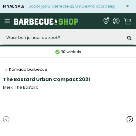
FINAL SALE
Scoor jouw perfecte BBQ nu extra voordelig
Zoeken
10
winkels
Kamado barbecue
The Bastard Urban Compact 2021
Merk:
The Bastard