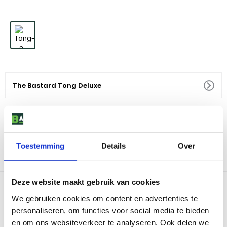
The Bastard Tong Deluxe
24
,
95
Voor 18:00 besteld, morgen in huis
Af te halen in 9 winkels
Toestemming
Details
Over
Deze website maakt gebruik van cookies
Productomschrijving
We gebruiken cookies om content en advertenties te
The Bastard Tang Deluxe is gemaakt van duurzaam roestvrij staal,
personaliseren, om functies voor social media te bieden
wat zorgt voor een lange levensduur. De tang heeft een robuuste
en om ons websiteverkeer te analyseren. Ook delen we
handgreep en handige afsluiter. Hiermee heb je perfecte grip,