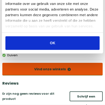
om je vlees, groenten of vis te draaien of verplaatsen op de
informatie over uw gebruik van onze site met onze
barbecue.
partners voor social media, adverteren en analyse. Deze
partners kunnen deze gegevens combineren met andere
Bekijk dit product in onze winkels
informatie die u aan ze heeft verstrekt of die ze hebben
verzameld op basis van uw gebruik van hun services.
Amsterdam
Eindhoven
Breda
Groningen
OK
Den Bosch
Naarden
Doetinchem
Utrecht
Duiven
Vind onze winkels
Reviews
Er zijn nog geen reviews voor dit
Schrijf een
product