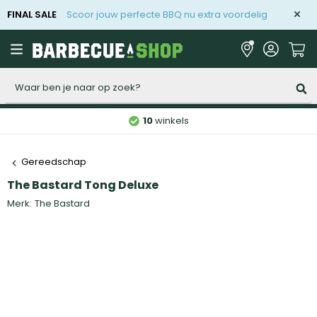
FINAL SALE
Scoor jouw perfecte BBQ nu extra voordelig
Zoeken
10
winkels
Gereedschap
The Bastard Tong Deluxe
Merk:
The Bastard