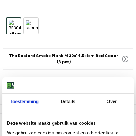
The Bastard Smoke Plank M 30x14,5x1cm Red Cedar
(3 pcs)
14
,
99
Voor 18:00 besteld, morgen in huis
Af te halen in 9 winkels
Toestemming
Details
Over
Productomschrijving
Deze website maakt gebruik van cookies
Deze plank, gemaakt van zorgvuldig geselecteerd red cedar
We gebruiken cookies om content en advertenties te