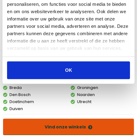
hout, geeft je vlees, vis of groenten een subtiele, authentieke
personaliseren, om functies voor social media te bieden
rooksensatie. Leg de plank op de grill en laat je gerechten
en om ons websiteverkeer te analyseren. Ook delen we
langzaam de pure smaak van het hout opnemen. Zo geniet je
informatie over uw gebruik van onze site met onze
van een optimale, indirecte warmtebron en een smaaksensatie.
partners voor social media, adverteren en analyse. Deze
partners kunnen deze gegevens combineren met andere
Leg de plank minstens 60 minuten in water voor gebruik.
informatie die u aan ze heeft verstrekt of die ze hebben
Medium (3 planken): 30 x 14,5 x 1 cm.
verzameld op basis van uw gebruik van hun services.
Bekijk dit product in onze winkels
OK
Amsterdam
Eindhoven
Breda
Groningen
Den Bosch
Naarden
Doetinchem
Utrecht
Duiven
Vind onze winkels