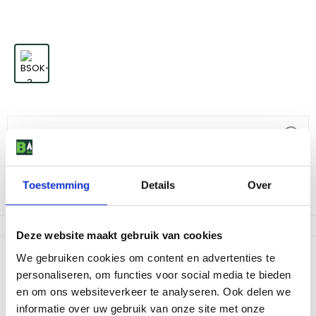
The Bastard Serious Outdoor Kitchen Sink Box
849
,
99
Toestemming
Details
Over
Niet op voorraad
Deze website maakt gebruik van cookies
Productomschrijving
We gebruiken cookies om content en advertenties te
personaliseren, om functies voor social media te bieden
The Bastard Serious Outdoor Kitchen is een modulair systeem
en om ons websiteverkeer te analyseren. Ook delen we
waarmee je eenvoudig jouw perfecte buitenkeuken realiseert.
Combineer de verschillende modules en richt zo je buitenkeuken
informatie over uw gebruik van onze site met onze