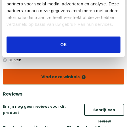
naar wens in.
partners voor social media, adverteren en analyse. Deze
partners kunnen deze gegevens combineren met andere
Bekijk dit product in onze winkels
informatie die u aan ze heeft verstrekt of die ze hebben
verzameld op basis van uw gebruik van hun services.
Amsterdam
Eindhoven
Breda
Groningen
OK
Den Bosch
Naarden
Doetinchem
Utrecht
Duiven
Vind onze winkels
Reviews
Er zijn nog geen reviews voor dit
Schrijf een
product
review