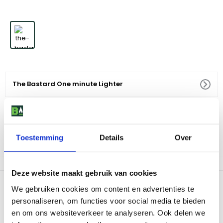
The Bastard One minute Lighter
66
,
-
Niet meer leverbaar
Toestemming
Details
Over
Let op, nog maar 4 op voorraad
Deze website maakt gebruik van cookies
Productomschrijving
We gebruiken cookies om content en advertenties te
personaliseren, om functies voor social media te bieden
Steek jouw The Bastard binnen één minuut aan met deze
elektrische One minute Lighter. Een van de handigste accessoires
en om ons websiteverkeer te analyseren. Ook delen we
van The Bastard. Nooit meer rommelen met aanmaakblokjes.