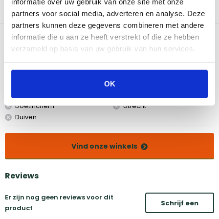
informatie over uw gebruik van onze site met onze
Verreweg de veiligste manier om The Bastard aan te steken of
partners voor social media, adverteren en analyse. Deze
tussentijds het vuur extra op te stoken. Snoerlengte 2 meter
partners kunnen deze gegevens combineren met andere
Bekijk dit product in onze winkels
informatie die u aan ze heeft verstrekt of die ze hebben
verzameld op basis van uw gebruik van hun services.
Amsterdam
Eindhoven
Breda
Groningen
OK
Den Bosch
Naarden
Doetinchem
Utrecht
Duiven
Vind onze winkels
Reviews
Er zijn nog geen reviews voor dit
Schrijf een
product