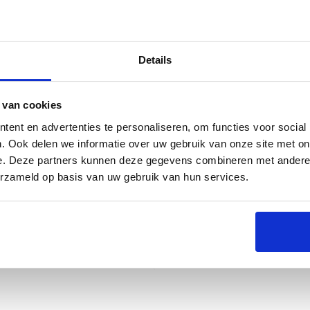
Details
s
Specificaties
 van cookies
ent en advertenties te personaliseren, om functies voor social
. Ook delen we informatie over uw gebruik van onze site met on
e. Deze partners kunnen deze gegevens combineren met andere i
erzameld op basis van uw gebruik van hun services.
ereedschap voor de echte grillmeester. Deze
uit elkaar te halen, te hanteren en te serveren.
n duurzaam, maar ook gemakkelijk schoon te maken. Of
ler Claws wordt het een fluitje van een cent!