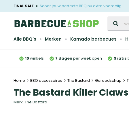
FINAL SALE
Scoor jouw perfecte BBQ nu extra voordelig
Zoeken
Alle BBQ's
Merken
Kamado barbecues
H
10
winkels
7 dagen
per week open
Gratis
Home
BBQ accessoires
The Bastard
Gereedschap
T
The Bastard Killer Claws
Merk:
The Bastard