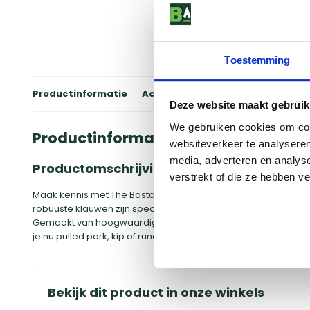
Toestemming
Productinformatie
Accessoires
Winkels
Review
Deze website maakt gebruik
We gebruiken cookies om cont
Productinformatie
websiteverkeer te analyseren
media, adverteren en analys
Productomschrijving
verstrekt of die ze hebben v
Maak kennis met The Bastard Killer Claws, het ultieme BBQ-g
robuuste klauwen zijn speciaal ontworpen om vlees eenvoudig 
Gemaakt van hoogwaardig roestvrij staal, zijn ze niet allee
je nu pulled pork, kip of rundvlees bereidt, met The Bastard Kil
Bekijk dit product in onze winkels