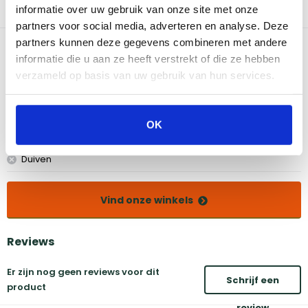
afgesloten worden met de deksel van de Dutch oven van The
informatie over uw gebruik van onze site met onze
Bastard.
partners voor social media, adverteren en analyse. Deze
partners kunnen deze gegevens combineren met andere
Bekijk dit product in onze winkels
informatie die u aan ze heeft verstrekt of die ze hebben
verzameld op basis van uw gebruik van hun services.
Amsterdam
Eindhoven
Breda
Groningen
OK
Den Bosch
Naarden
Doetinchem
Utrecht
Duiven
Vind onze winkels
Reviews
Er zijn nog geen reviews voor dit
Schrijf een
product
review