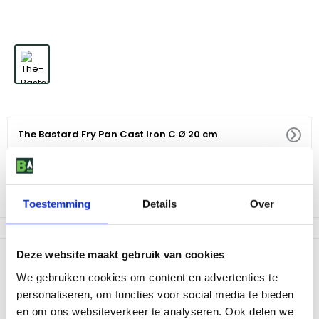
The Bastard Fry Pan Cast Iron C Ø 20 cm
34
,
99
Niet op voorraad
Toestemming
Details
Over
Deze website maakt gebruik van cookies
Productomschrijving
We gebruiken cookies om content en advertenties te
Gietijzeren pannen is wat je nodig hebt. The Bastard Fry pan Cast
personaliseren, om functies voor social media te bieden
Iron is voorbehandeld en gaat een leven lang mee. De pan heeft
2 handvatten zodat hij perfect in The Bastard past, en hij kan zelfs
en om ons websiteverkeer te analyseren. Ook delen we