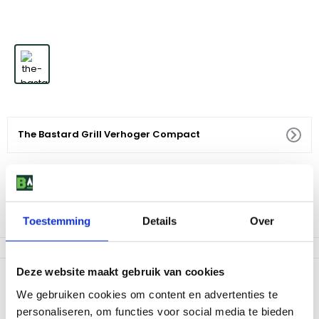
The Bastard Grill Verhoger Compact
29
,
99
Niet meer leverbaar
Let op, nog maar -10 op voorraad
Toestemming
Details
Over
Deze website maakt gebruik van cookies
Productomschrijving
We gebruiken cookies om content en advertenties te
The Bastard Grill Verhoger is een extra verdieping bovenop het
personaliseren, om functies voor social media te bieden
rooster. Zo is er met deze grill verhoger 60% extra grill