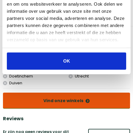
en om ons websiteverkeer te analyseren. Ook delen we
oppervlakte. Ook kan je vlees, vis en groente wat verder van het
vuur plaatsen voor een langzamere garing of om warm te
informatie over uw gebruik van onze site met onze
houden. Met de extra etage kan je extra veel bereiden op jouw
partners voor social media, adverteren en analyse. Deze
kamado en zijn verschillende producten makkelijker te scheiden.
partners kunnen deze gegevens combineren met andere
informatie die u aan ze heeft verstrekt of die ze hebben
Bekijk dit product in onze winkels
verzameld op basis van uw gebruik van hun services.
Amsterdam
Eindhoven
OK
Breda
Groningen
Den Bosch
Naarden
Doetinchem
Utrecht
Duiven
Vind onze winkels
Reviews
Er zijn nog geen reviews voor dit