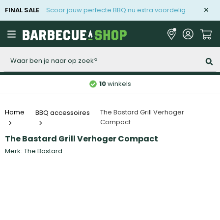
FINAL SALE
Scoor jouw perfecte BBQ nu extra voordelig
Zoeken
10
winkels
The Bastard Grill Verhoger
Home
BBQ accessoires
Compact
The Bastard Grill Verhoger Compact
Merk:
The Bastard