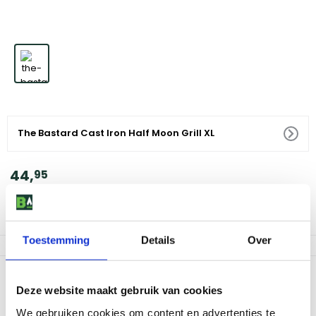
The Bastard Cast Iron Half Moon Grill XL
44
,
95
Niet meer leverbaar
Let op, nog maar -18 op voorraad
Toestemming
Details
Over
Productomschrijving
Deze website maakt gebruik van cookies
Maak kennis met The Bastard Cast Iron Half Moon Grill XL, de
We gebruiken cookies om content en advertenties te
ultieme toevoeging aan je barbecue-uitrusting. Deze robuuste