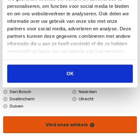
grillplaat is gemaakt van hoogwaardig gietijzer, waardoor hij
personaliseren, om functies voor social media te bieden
bestand is tegen hoge temperaturen en een leven lang
en om ons websiteverkeer te analyseren. Ook delen we
meegaat. Of je nu vlees, vis, groenten of zelfs pizza wilt grillen,
informatie over uw gebruik van onze site met onze
deze grillplaat levert keer op keer perfecte resultaten. Het
partners voor social media, adverteren en analyse. Deze
halfmoon ontwerp maakt het mogelijk om tegelijkertijd te grillen
partners kunnen deze gegevens combineren met andere
en te bakken, waardoor je culinaire mogelijkheden eindeloos
zijn.
informatie die u aan ze heeft verstrekt of die ze hebben
verzameld op basis van uw gebruik van hun services.
Bekijk dit product in onze winkels
OK
Amsterdam
Eindhoven
Breda
Groningen
Den Bosch
Naarden
Doetinchem
Utrecht
Duiven
Vind onze winkels