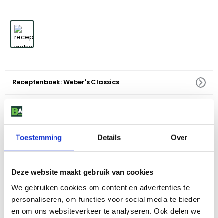
Receptenboek: Weber's Classics
19
,
95
Niet op voorraad
Toestemming
Details
Over
Productomschrijving
Deze website maakt gebruik van cookies
Wil je ook eens grillen zoals de barbecuepioniers een jaar of
We gebruiken cookies om content en advertenties te
veertig geleden? In dit receptenboek staan de echte klassiekers
personaliseren, om functies voor social media te bieden
– recepten die barbecueën zo razend populair maakten.
en om ons websiteverkeer te analyseren. Ook delen we
Niemand kent ze beter dan de vooraanstaande Amerikaanse