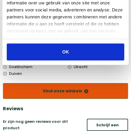
grillexpert Jamie Purviance. En niemand kan ze beter vertalen
informatie over uw gebruik van onze site met onze
naar de huidige tijd dan hij. Bij elk oorspronkelijk recept staat een
partners voor social media, adverteren en analyse. Deze
moderne remix van zijn hand. Nu is het aan jou en jouw barbecue!
partners kunnen deze gegevens combineren met andere
informatie die u aan ze heeft verstrekt of die ze hebben
Bekijk dit product in onze winkels
verzameld op basis van uw gebruik van hun services.
Amsterdam
Eindhoven
OK
Breda
Groningen
Den Bosch
Naarden
Doetinchem
Utrecht
Duiven
Vind onze winkels
Reviews
Er zijn nog geen reviews voor dit
Schrijf een
product